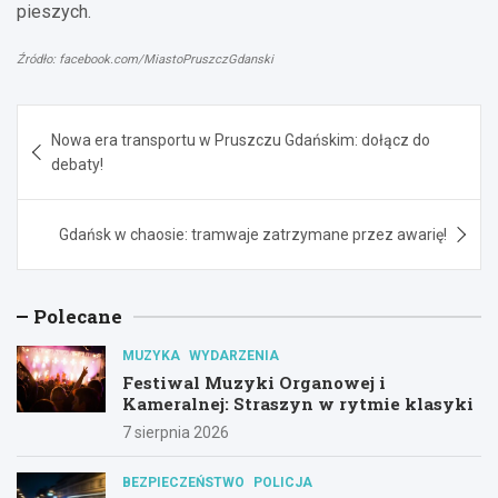
pieszych.
Źródło: facebook.com/MiastoPruszczGdanski
Nawigacja
Nowa era transportu w Pruszczu Gdańskim: dołącz do
wpisu
debaty!
Gdańsk w chaosie: tramwaje zatrzymane przez awarię!
Polecane
MUZYKA
WYDARZENIA
Festiwal Muzyki Organowej i
Kameralnej: Straszyn w rytmie klasyki
7 sierpnia 2026
BEZPIECZEŃSTWO
POLICJA