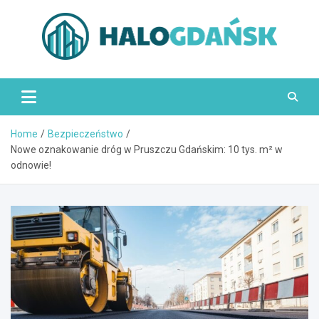
Skip
to
content
HaloGdańsk.pl
Home
Bezpieczeństwo
Nowe oznakowanie dróg w Pruszczu Gdańskim: 10 tys. m² w
odnowie!