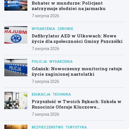
Bohater w mundurze: Policjant
zatrzymuje złodziei na jarmarku
7 sierpnia 2026
WYDARZENIA
ZDROWIE
Defibrylator AED w Ulkowach: Nowe
życie dla społeczności Gminy Pszczółki
7 sierpnia 2026
POLICJA
WYDARZENIA
Gdańsk: Nowoczesny monitoring ratuje
życie zaginionej nastolatki
7 sierpnia 2026
EDUKACJA
TECHNIKA
Przyszłość w Twoich Rękach: Szkoła w
Rusocinie Oferuje Kluczowe
Umiejętności
7 sierpnia 2026
BEZPIECZEŃSTWO
TURYSTYKA