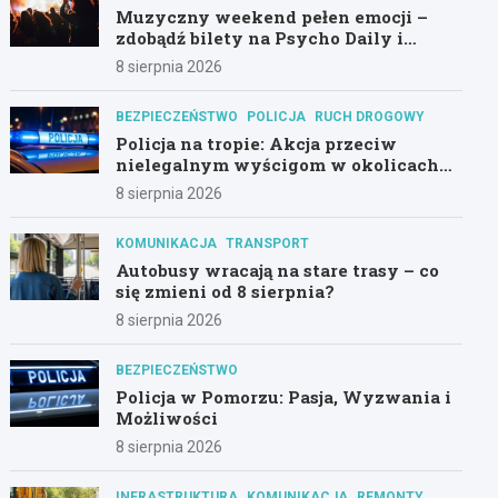
Muzyczny weekend pełen emocji –
zdobądź bilety na Psycho Daily i
Alternatywny Las!
8 sierpnia 2026
BEZPIECZEŃSTWO
POLICJA
RUCH DROGOWY
Policja na tropie: Akcja przeciw
nielegalnym wyścigom w okolicach
Hali Olivia
8 sierpnia 2026
KOMUNIKACJA
TRANSPORT
Autobusy wracają na stare trasy – co
się zmieni od 8 sierpnia?
8 sierpnia 2026
BEZPIECZEŃSTWO
Policja w Pomorzu: Pasja, Wyzwania i
Możliwości
8 sierpnia 2026
INFRASTRUKTURA
KOMUNIKACJA
REMONTY