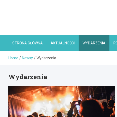
Skip
to
content
STRONA GŁÓWNA
AKTUALNOŚCI
WYDARZENIA
R
Home
Newsy
Wydarzenia
Wydarzenia