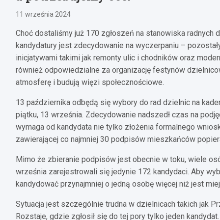
11 września 2024
Choć dostaliśmy już 170 zgłoszeń na stanowiska radnych 
kandydatury jest zdecydowanie na wyczerpaniu – pozostały ju
inicjatywami takimi jak remonty ulic i chodników oraz moder
również odpowiedzialne za organizację festynów dzielnicow
atmosferę i budują więzi społecznościowe.
13 października odbędą się wybory do rad dzielnic na kad
piątku, 13 września. Zdecydowanie nadszedł czas na podjęc
wymaga od kandydata nie tylko złożenia formalnego wniosku
zawierającej co najmniej 30 podpisów mieszkańców popiera
Mimo że zbieranie podpisów jest obecnie w toku, wiele osó
września zarejestrowali się jedynie 172 kandydaci. Aby wyb
kandydować przynajmniej o jedną osobę więcej niż jest mie
Sytuacja jest szczególnie trudna w dzielnicach takich jak
Rozstaje, gdzie zgłosił się do tej pory tylko jeden kandydat