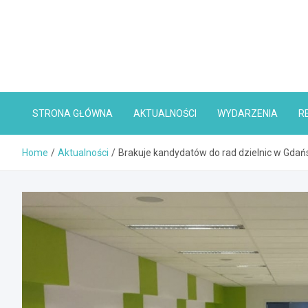
Skip
to
content
STRONA GŁÓWNA
AKTUALNOŚCI
WYDARZENIA
R
Home
Aktualności
Brakuje kandydatów do rad dzielnic w Gdańs