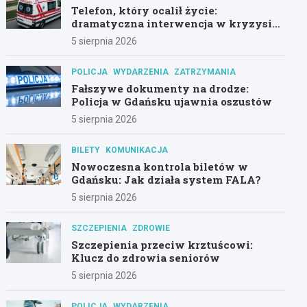
Telefon, który ocalił życie:
dramatyczna interwencja w kryzysie
psychicznym
5 sierpnia 2026
POLICJA
WYDARZENIA
ZATRZYMANIA
Fałszywe dokumenty na drodze:
Policja w Gdańsku ujawnia oszustów
5 sierpnia 2026
BILETY
KOMUNIKACJA
Nowoczesna kontrola biletów w
Gdańsku: Jak działa system FALA?
5 sierpnia 2026
SZCZEPIENIA
ZDROWIE
Szczepienia przeciw krztuścowi:
Klucz do zdrowia seniorów
5 sierpnia 2026
POLICJA
WYDARZENIA