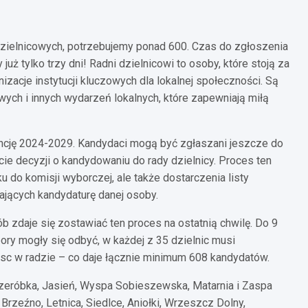
dzielnicowych, potrzebujemy ponad 600. Czas do zgłoszenia
ż tylko trzy dni! Radni dzielnicowi to osoby, które stoją za
nizacje instytucji kluczowych dla lokalnej społeczności. Są
ych i innych wydarzeń lokalnych, które zapewniają miłą
encję 2024-2029. Kandydaci mogą być zgłaszani jeszcze do
ie decyzji o kandydowaniu do rady dzielnicy. Proces ten
 do komisji wyborczej, ale także dostarczenia listy
jących kandydaturę danej osoby.
b zdaje się zostawiać ten proces na ostatnią chwilę. Do 9
ory mogły się odbyć, w każdej z 35 dzielnic musi
jsc w radzie – co daje łącznie minimum 608 kandydatów.
 Przeróbka, Jasień, Wyspa Sobieszewska, Matarnia i Zaspa
. Brzeźno, Letnica, Siedlce, Aniołki, Wrzeszcz Dolny,