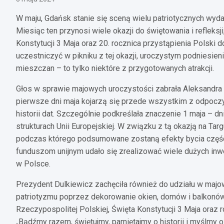
W maju, Gdańsk stanie się sceną wielu patriotycznych wyda
Miesiąc ten przynosi wiele okazji do świętowania i refleks
Konstytucji 3 Maja oraz 20. rocznica przystąpienia Polski 
uczestniczyć w pikniku z tej okazji, uroczystym podniesieni
mieszczan – to tylko niektóre z przygotowanych atrakcji.
Głos w sprawie majowych uroczystości zabrała Aleksandra 
pierwsze dni maja kojarzą się przede wszystkim z odpocz
historii dat. Szczególnie podkreślała znaczenie 1 maja – 
strukturach Unii Europejskiej. W związku z tą okazją na T
podczas którego podsumowane zostaną efekty bycia części
funduszom unijnym udało się zrealizować wiele dużych inw
w Polsce.
Prezydent Dulkiewicz zachęciła również do udziału w maj
patriotyzmu poprzez dekorowanie okien, domów i balkonów 
Rzeczypospolitej Polskiej, Święta Konstytucji 3 Maja oraz r
„Bądźmy razem, świętujmy, pamiętajmy o historii i myślmy