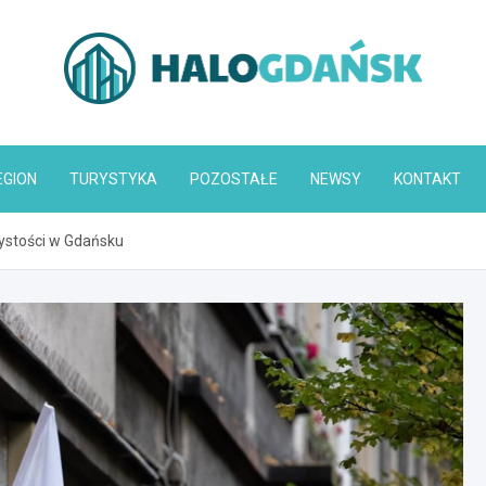
HaloGdańsk.pl
EGION
TURYSTYKA
POZOSTAŁE
NEWSY
KONTAKT
ystości w Gdańsku