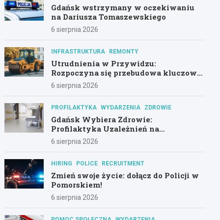
Gdańsk wstrzymany w oczekiwaniu
na Dariusza Tomaszewskiego
6 sierpnia 2026
INFRASTRUKTURA
REMONTY
Utrudnienia w Przywidzu:
Rozpoczyna się przebudowa kluczowej
drogi!
6 sierpnia 2026
PROFILAKTYKA
WYDARZENIA
ZDROWIE
Gdańsk Wybiera Zdrowie:
Profilaktyka Uzależnień na
Pierwszym Planie
6 sierpnia 2026
HIRING
POLICE
RECRUITMENT
Zmień swoje życie: dołącz do Policji w
Pomorskiem!
6 sierpnia 2026
POMOC SPOŁECZNA
WYDARZENIA