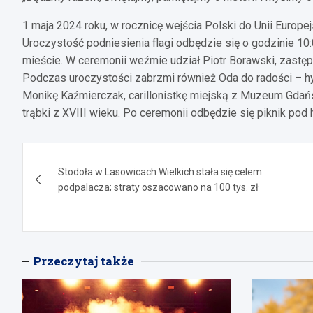
1 maja 2024 roku, w rocznicę wejścia Polski do Unii Europej
Uroczystość podniesienia flagi odbędzie się o godzinie 10
mieście. W ceremonii weźmie udział Piotr Borawski, zastępc
Podczas uroczystości zabrzmi również Oda do radości – hy
Monikę Kaźmierczak, carillonistkę miejską z Muzeum Gdańs
trąbki z XVIII wieku. Po ceremonii odbędzie się piknik pod
Nawigacja
Stodoła w Lasowicach Wielkich stała się celem
wpisu
podpalacza; straty oszacowano na 100 tys. zł
Przeczytaj także