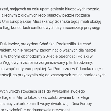
rzeń, mających na celu upamiętnienie kluczowych rocznic.
ji, a jednym z głównych jego punktów będzie rocznica
do Unii Europejskiej. Mieszkańcy Gdańska będą mieli okazję
u flag, koncertach carillonowych czy inscenizacji przysięgi
Dulkiewicz, prezydent Gdańska. Podkreśliła, że choć
ynkiem, to nie możemy zapominać o ważnych dla naszej
dnia, w którym obchodzimy 20-lecie obecności Polski w
argu Węglowym zostanie zorganizowany piknik rodzinny,
ą wspólnoty europejskiej. Na Pomorzu i w Gdańsku dzięki
estycji, co przyczyniło się do znaczących zmian społecznych
owych uroczystościach oraz do wyrażania swojego
flagami. Maj to także czas celebrowania Dnia Flagi
ocznicy zakończenia II wojny światowej i Dnia Europy.
 o przyszłości” – podsumowała prezydent.