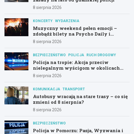
8 sierpnia 2026
KONCERTY
WYDARZENIA
Muzyczny weekend pełen emocji –
zdobądź bilety na Psycho Daily i
Alternatywny Las!
8 sierpnia 2026
BEZPIECZEŃSTWO
POLICJA
RUCH DROGOWY
Policja na tropie: Akcja przeciw
nielegalnym wyścigom w okolicach
Hali Olivia
8 sierpnia 2026
KOMUNIKACJA
TRANSPORT
Autobusy wracają na stare trasy – co się
zmieni od 8 sierpnia?
8 sierpnia 2026
BEZPIECZEŃSTWO
Policja w Pomorzu: Pasja, Wyzwania i