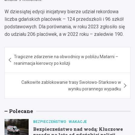
W dziesiątej edycji inicjatywy bierze udział rekordowa
liczba gdańskich placówek – 124 przedszkoli i 96 szkół
podstawowych. Dla porównania, w roku 2023 zgłosiło się
do udziału 206 placówek, a w 2022 roku – zaledwie 190.
Nawigacja
Tragiczne zdarzenie na obwodnicy w pobliżu Matarni –
wpisu
reanimacja kierowcy po kolizji
Całkowite zablokowanie trasy Swołowo-Starkowo w
wyniku porannego wypadku
Polecane
BEZPIECZEŃSTWO
WAKACJE
Bezpieczeństwo nad wodą: Kluczowe
zasady na lato od gdańskiej policji