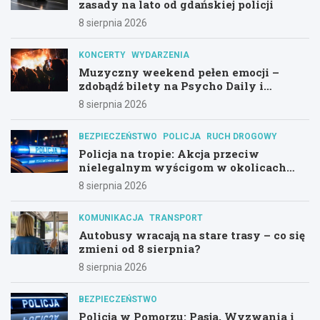
zasady na lato od gdańskiej policji
8 sierpnia 2026
KONCERTY
WYDARZENIA
Muzyczny weekend pełen emocji –
zdobądź bilety na Psycho Daily i
Alternatywny Las!
8 sierpnia 2026
BEZPIECZEŃSTWO
POLICJA
RUCH DROGOWY
Policja na tropie: Akcja przeciw
nielegalnym wyścigom w okolicach
Hali Olivia
8 sierpnia 2026
KOMUNIKACJA
TRANSPORT
Autobusy wracają na stare trasy – co się
zmieni od 8 sierpnia?
8 sierpnia 2026
BEZPIECZEŃSTWO
Policja w Pomorzu: Pasja, Wyzwania i