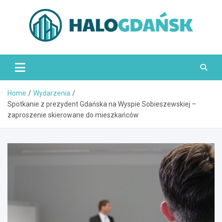
Skip
to
content
HaloGdańsk.pl
Home
Wydarzenia
Spotkanie z prezydent Gdańska na Wyspie Sobieszewskiej –
zaproszenie skierowane do mieszkańców