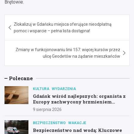
Brętowie.
Nawigacja
Zlokalizuj w Gdańsku miejsca oferujące nieodpłatną
wpisu
pomoc i wsparcie – pełna lista dostępna!
Zmiany w funkcjonowaniu linii 157: więcej kursów przez
ulicę Geodetów na żądanie mieszkańców
Polecane
KULTURA
WYDARZENIA
Gdańsk wśród najlepszych: organista z
Europy zachwycony brzmieniem
kościoła św. Mikołaja
9 sierpnia 2026
BEZPIECZEŃSTWO
WAKACJE
Bezpieczeństwo nad wodą: Kluczowe