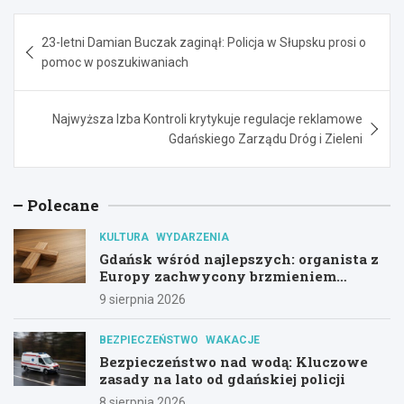
Nawigacja
23-letni Damian Buczak zaginął: Policja w Słupsku prosi o
wpisu
pomoc w poszukiwaniach
Najwyższa Izba Kontroli krytykuje regulacje reklamowe
Gdańskiego Zarządu Dróg i Zieleni
Polecane
KULTURA
WYDARZENIA
Gdańsk wśród najlepszych: organista z
Europy zachwycony brzmieniem
kościoła św. Mikołaja
9 sierpnia 2026
BEZPIECZEŃSTWO
WAKACJE
Bezpieczeństwo nad wodą: Kluczowe
zasady na lato od gdańskiej policji
8 sierpnia 2026