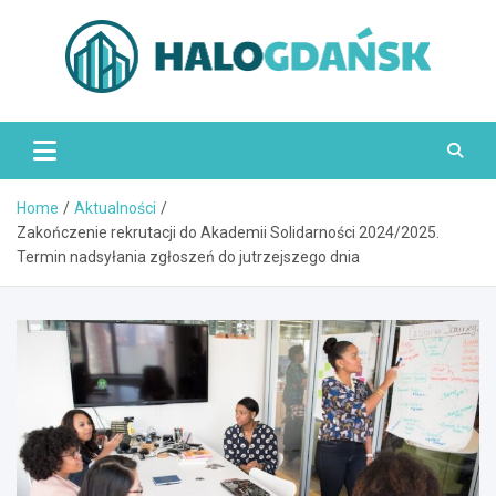
Skip
to
content
HaloGdańsk.pl
Home
Aktualności
Zakończenie rekrutacji do Akademii Solidarności 2024/2025.
Termin nadsyłania zgłoszeń do jutrzejszego dnia