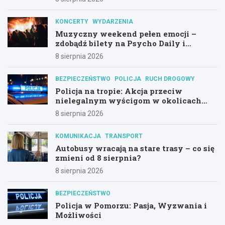
KONCERTY
WYDARZENIA
Muzyczny weekend pełen emocji –
zdobądź bilety na Psycho Daily i
Alternatywny Las!
8 sierpnia 2026
BEZPIECZEŃSTWO
POLICJA
RUCH DROGOWY
Policja na tropie: Akcja przeciw
nielegalnym wyścigom w okolicach
Hali Olivia
8 sierpnia 2026
KOMUNIKACJA
TRANSPORT
Autobusy wracają na stare trasy – co się
zmieni od 8 sierpnia?
8 sierpnia 2026
BEZPIECZEŃSTWO
Policja w Pomorzu: Pasja, Wyzwania i
Możliwości