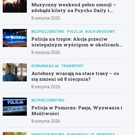
Muzyczny weekend pełen emocji –
zdobądź bilety na Psycho Daily i
Alternatywny Las!
8 sierpnia 2026
BEZPIECZEŃSTWO
POLICJA
RUCH DROGOWY
Policja na tropie: Akcja przeciw
nielegalnym wyścigom w okolicach
Hali Olivia
8 sierpnia 2026
KOMUNIKACJA
TRANSPORT
Autobusy wracają na stare trasy – co
się zmieni od 8 sierpnia?
8 sierpnia 2026
BEZPIECZEŃSTWO
Policja w Pomorzu: Pasja, Wyzwania i
Możliwości
8 sierpnia 2026
INFRASTRUKTURA
KOMUNIKACJA
REMONTY