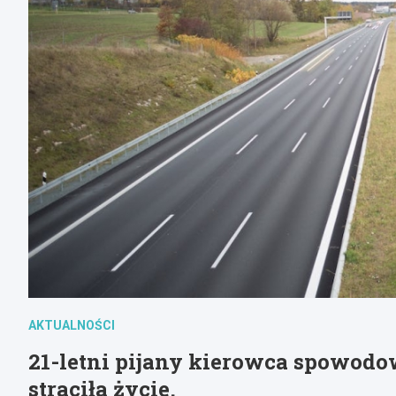
AKTUALNOŚCI
21-letni pijany kierowca spowodo
straciła życie.