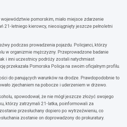
w województwie pomorskim, miało miejsce zdarzenie
 21-letniego kierowcy, nieosiągnięty jeszcze pełnoletni
eźwy podczas prowadzenia pojazdu. Policjanci, którzy
oholu w organizmie mężczyzny. Przeprowadzone badanie
ak i inni uczestnicy podróży zostali natychmiast
cję przekazała Pomorska Policja na swoim oficjalnym profilu.
ości do panujących warunków na drodze. Prawdopodobnie to
kowało zjechaniem na pobocze i uderzeniem w drzewo.
lkoholu, spowodował, że nie mógł jeszcze złożyć swojego
u, którzy zatrzymali 21-latka, poinformowali za
zostanie przesłuchany dopiero po wytrzeźwieniu, co
esłuchania zostanie on doprowadzony do prokuratury.