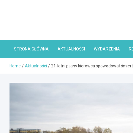
Skip
to
content
STRONA GŁÓWNA
AKTUALNOŚCI
WYDARZENIA
R
Home
Aktualności
21-letni pijany kierowca spowodował śmierte