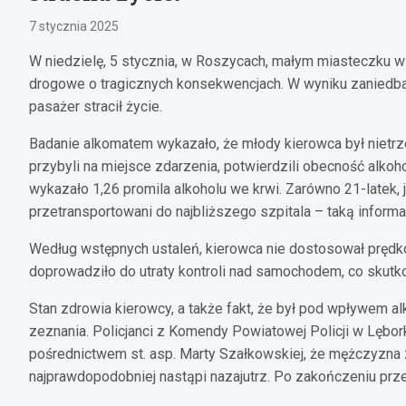
7 stycznia 2025
W niedzielę, 5 stycznia, w Roszycach, małym miasteczku 
drogowe o tragicznych konsekwencjach. W wyniku zaniedbań
pasażer stracił życie.
Badanie alkomatem wykazało, że młody kierowca był nietrz
przybyli na miejsce zdarzenia, potwierdzili obecność alk
wykazało 1,26 promila alkoholu we krwi. Zarówno 21-latek, j
przetransportowani do najbliższego szpitala – taką informa
Według wstępnych ustaleń, kierowca nie dostosował prędk
doprowadziło do utraty kontroli nad samochodem, co skut
Stan zdrowia kierowcy, a także fakt, że był pod wpływem a
zeznania. Policjanci z Komendy Powiatowej Policji w Lębork
pośrednictwem st. asp. Marty Szałkowskiej, że mężczyzna 
najprawdopodobniej nastąpi nazajutrz. Po zakończeniu prz