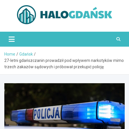
Skip
to
content
HaloGdańsk.pl
Home
Gdańsk
27-letni gdańszczanin prowadził pod wpływem narkotyków mimo
trzech zakazów sądowych i próbował przekupić policję