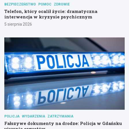
BEZPIECZEŃSTWO
POMOC
ZDROWIE
Telefon, który ocalił życie: dramatyczna
interwencja w kryzysie psychicznym
5 sierpnia 2026
POLICJA
WYDARZENIA
ZATRZYMANIA
Fałszywe dokumenty na drodze: Policja w Gdańsku
ujawnia oszustów