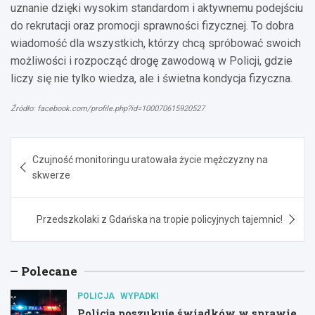
uznanie dzięki wysokim standardom i aktywnemu podejściu
do rekrutacji oraz promocji sprawności fizycznej. To dobra
wiadomość dla wszystkich, którzy chcą spróbować swoich
możliwości i rozpocząć drogę zawodową w Policji, gdzie
liczy się nie tylko wiedza, ale i świetna kondycja fizyczna.
Źródło: facebook.com/profile.php?id=100070615920527
Nawigacja
Czujność monitoringu uratowała życie mężczyzny na
wpisu
skwerze
Przedszkolaki z Gdańska na tropie policyjnych tajemnic!
Polecane
POLICJA
WYPADKI
Policja poszukuje świadków w sprawie