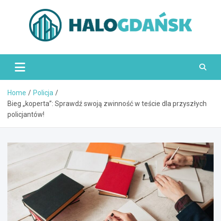
Skip
to
content
HaloGdańsk.pl
Home
Policja
Bieg „koperta”: Sprawdź swoją zwinność w teście dla przyszłych
policjantów!