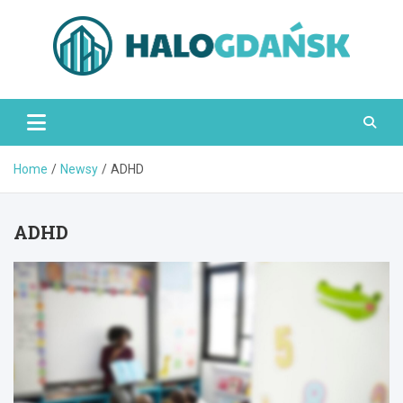
Skip
to
content
HaloGdańsk.pl
Home
Newsy
ADHD
ADHD