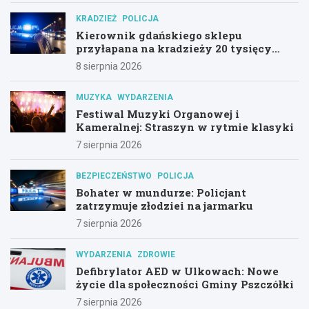
KRADZIEŻ
POLICJA
Kierownik gdańskiego sklepu
przyłapana na kradzieży 20 tysięcy
złotych z utargu
8 sierpnia 2026
MUZYKA
WYDARZENIA
Festiwal Muzyki Organowej i
Kameralnej: Straszyn w rytmie klasyki
7 sierpnia 2026
BEZPIECZEŃSTWO
POLICJA
Bohater w mundurze: Policjant
zatrzymuje złodziei na jarmarku
7 sierpnia 2026
WYDARZENIA
ZDROWIE
Defibrylator AED w Ulkowach: Nowe
życie dla społeczności Gminy Pszczółki
7 sierpnia 2026