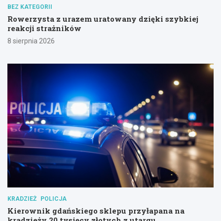
BEZ KATEGORII
Rowerzysta z urazem uratowany dzięki szybkiej
reakcji strażników
8 sierpnia 2026
KRADZIEŻ
POLICJA
Kierownik gdańskiego sklepu przyłapana na
kradzieży 20 tysięcy złotych z utargu