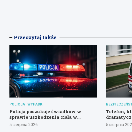
Przeczytaj także
POLICJA
WYPADKI
BEZPIECZEŃS
Policja poszukuje świadków w
Telefon, kt
sprawie uszkodzenia ciała w
dramatycz
Gdańsku
kryzysie 
5 sierpnia 2026
5 sierpnia 20