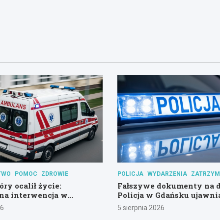
TWO
POMOC
ZDROWIE
POLICJA
WYDARZENIA
ZATRZYM
óry ocalił życie:
Fałszywe dokumenty na d
na interwencja w
Policja w Gdańsku ujawni
psychicznym
26
5 sierpnia 2026