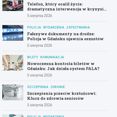
Telefon, który ocalił życie:
dramatyczna interwencja w kryzysie
psychicznym
5 sierpnia 2026
POLICJA
WYDARZENIA
ZATRZYMANIA
Fałszywe dokumenty na drodze:
Policja w Gdańsku ujawnia oszustów
5 sierpnia 2026
BILETY
KOMUNIKACJA
Nowoczesna kontrola biletów w
Gdańsku: Jak działa system FALA?
5 sierpnia 2026
SZCZEPIENIA
ZDROWIE
Szczepienia przeciw krztuścowi:
Klucz do zdrowia seniorów
5 sierpnia 2026
POLICJA
WYDARZENIA