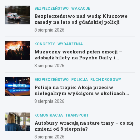
BEZPIECZEŃSTWO
WAKACJE
Bezpieczeństwo nad wodą: Kluczowe
zasady na lato od gdańskiej policji
8 sierpnia 2026
KONCERTY
WYDARZENIA
Muzyczny weekend pełen emocji –
zdobądź bilety na Psycho Daily i
Alternatywny Las!
8 sierpnia 2026
BEZPIECZEŃSTWO
POLICJA
RUCH DROGOWY
Policja na tropie: Akcja przeciw
nielegalnym wyścigom w okolicach
Hali Olivia
8 sierpnia 2026
KOMUNIKACJA
TRANSPORT
Autobusy wracają na stare trasy – co się
zmieni od 8 sierpnia?
8 sierpnia 2026