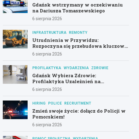
Gdańsk wstrzymany w oczekiwaniu
na Dariusza Tomaszewskiego
6 sierpnia 2026
INFRASTRUKTURA
REMONTY
Utrudnienia w Przywidzu:
Rozpoczyna się przebudowa kluczowej
drogi!
6 sierpnia 2026
PROFILAKTYKA
WYDARZENIA
ZDROWIE
Gdańsk Wybiera Zdrowie:
Profilaktyka Uzależnień na
Pierwszym Planie
6 sierpnia 2026
HIRING
POLICE
RECRUITMENT
Zmień swoje życie: dołącz do Policji w
Pomorskiem!
6 sierpnia 2026
POMOC SPOŁECZNA
WYDARZENIA