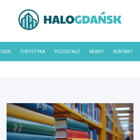
HaloGdańsk.pl
EGION
TURYSTYKA
POZOSTAŁE
NEWSY
KONTAKT