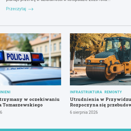
Przeczytaj
INIENI
INFRASTRUKTURA
REMONTY
trzymany w oczekiwaniu
Utrudnienia w Przywidzu
za Tomaszewskiego
Rozpoczyna się przebudo
kluczowej drogi!
26
6 sierpnia 2026