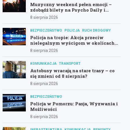
Muzyczny weekend pełen emocji –
zdobądź bilety na Psycho Daily i
Alternatywny Las!
8 sierpnia 2026
BEZPIECZEŃSTWO
POLICJA
RUCH DROGOWY
Policja na tropie: Akcja przeciw
nielegalnym wyścigom w okolicach
Hali Olivia
8 sierpnia 2026
KOMUNIKACJA
TRANSPORT
Autobusy wracają na stare trasy – co
się zmieni od 8 sierpnia?
8 sierpnia 2026
BEZPIECZEŃSTWO
Policja w Pomorzu: Pasja, Wyzwania i
Możliwości
8 sierpnia 2026
INFRASTRUKTURA
KOMUNIKACJA
REMONTY