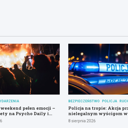
YDARZENIA
BEZPIECZEŃSTWO
POLICJA
RUC
weekend pełen emocji –
Policja na tropie: Akcja p
lety na Psycho Daily i
nielegalnym wyścigom w
wny Las!
Hali Olivia
26
8 sierpnia 2026