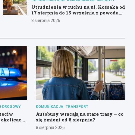
Utrudnienia w ruchu na ul. Kossaka od
17 sierpnia do 15 września z powodu
modernizacji
8 sierpnia 2026
H DROGOWY
KOMUNIKACJA
TRANSPORT
rzeciw
Autobusy wracają na stare trasy – co
 okolicach
się zmieni od 8 sierpnia?
8 sierpnia 2026