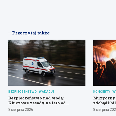
Przeczytaj także
BEZPIECZEŃSTWO
WAKACJE
KONCERTY
W
Bezpieczeństwo nad wodą:
Muzyczny 
Kluczowe zasady na lato od
zdobądź bi
gdańskiej policji
Alternaty
8 sierpnia 2026
8 sierpnia 20