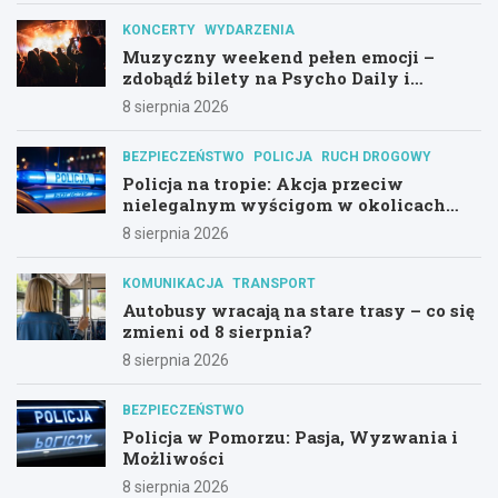
KONCERTY
WYDARZENIA
Muzyczny weekend pełen emocji –
zdobądź bilety na Psycho Daily i
Alternatywny Las!
8 sierpnia 2026
BEZPIECZEŃSTWO
POLICJA
RUCH DROGOWY
Policja na tropie: Akcja przeciw
nielegalnym wyścigom w okolicach
Hali Olivia
8 sierpnia 2026
KOMUNIKACJA
TRANSPORT
Autobusy wracają na stare trasy – co się
zmieni od 8 sierpnia?
8 sierpnia 2026
BEZPIECZEŃSTWO
Policja w Pomorzu: Pasja, Wyzwania i
Możliwości
8 sierpnia 2026