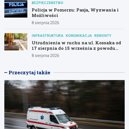
BEZPIECZEŃSTWO
Policja w Pomorzu: Pasja, Wyzwania i
Możliwości
8 sierpnia 2026
INFRASTRUKTURA
KOMUNIKACJA
REMONTY
Utrudnienia w ruchu na ul. Kossaka od
17 sierpnia do 15 września z powodu
modernizacji
8 sierpnia 2026
Przeczytaj także