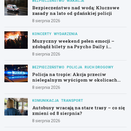
BEZPIECZEŃSTWO
WAKACJE
Bezpieczeństwo nad wodą: Kluczowe
zasady na lato od gdańskiej policji
8 sierpnia 2026
KONCERTY
WYDARZENIA
Muzyczny weekend pełen emocji –
zdobądź bilety na Psycho Daily i
Alternatywny Las!
8 sierpnia 2026
BEZPIECZEŃSTWO
POLICJA
RUCH DROGOWY
Policja na tropie: Akcja przeciw
nielegalnym wyścigom w okolicach
Hali Olivia
8 sierpnia 2026
KOMUNIKACJA
TRANSPORT
Autobusy wracają na stare trasy – co się
zmieni od 8 sierpnia?
8 sierpnia 2026