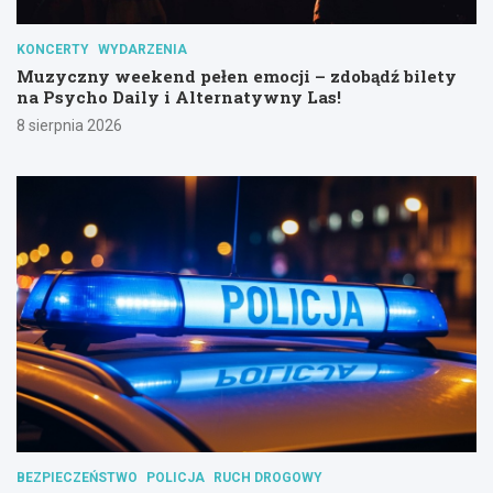
KONCERTY
WYDARZENIA
Muzyczny weekend pełen emocji – zdobądź bilety
na Psycho Daily i Alternatywny Las!
8 sierpnia 2026
BEZPIECZEŃSTWO
POLICJA
RUCH DROGOWY