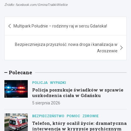
Źródło: facebook.com/GminaTrabkiWielkie
Nawigacja
Multipark Południe – rodzinny raj w sercu Gdańska!
wpisu
Bezpieczniejsza przyszłość: nowa droga i kanalizacja w
Arciszewie
Polecane
POLICJA
WYPADKI
Policja poszukuje świadków w sprawie
uszkodzenia ciała w Gdańsku
5 sierpnia 2026
BEZPIECZEŃSTWO
POMOC
ZDROWIE
Telefon, który ocalił życie: dramatyczna
interwencja w kryzysie psychicznym