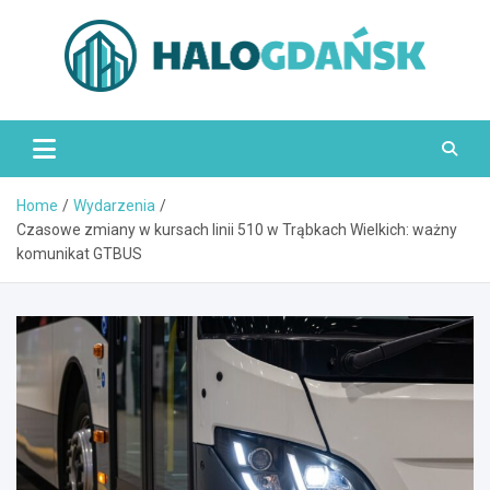
Skip
to
content
HaloGdańsk.pl
Home
Wydarzenia
Czasowe zmiany w kursach linii 510 w Trąbkach Wielkich: ważny
komunikat GTBUS