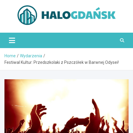
Skip
to
content
HaloGdańsk.pl
Home
Wydarzenia
Festiwal Kultur: Przedszkolaki z Pszczółek w Barwnej Odysei!