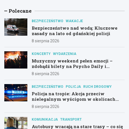
Polecane
BEZPIECZEŃSTWO
WAKACJE
Bezpieczeństwo nad wodą: Kluczowe
zasady na lato od gdańskiej policji
8 sierpnia 2026
KONCERTY
WYDARZENIA
Muzyczny weekend pełen emocji –
zdobądź bilety na Psycho Daily i
Alternatywny Las!
8 sierpnia 2026
BEZPIECZEŃSTWO
POLICJA
RUCH DROGOWY
Policja na tropie: Akcja przeciw
nielegalnym wyścigom w okolicach
Hali Olivia
8 sierpnia 2026
KOMUNIKACJA
TRANSPORT
Autobusy wracają na stare trasy – co się