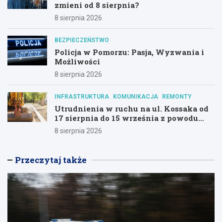
zmieni od 8 sierpnia?
8 sierpnia 2026
BEZPIECZEŃSTWO
Policja w Pomorzu: Pasja, Wyzwania i
Możliwości
8 sierpnia 2026
INFRASTRUKTURA
KOMUNIKACJA
REMONTY
Utrudnienia w ruchu na ul. Kossaka od
17 sierpnia do 15 września z powodu
modernizacji
8 sierpnia 2026
Przeczytaj także