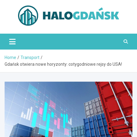
Skip
to
content
HaloGdańsk.pl
Home
Transport
Gdańsk otwiera nowe horyzonty: cotygodniowe rejsy do USA!