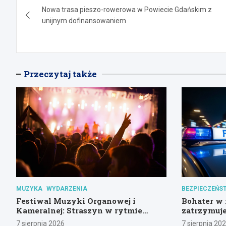
Nowa trasa pieszo-rowerowa w Powiecie Gdańskim z
wpisu
unijnym dofinansowaniem
Przeczytaj także
MUZYKA
WYDARZENIA
BEZPIECZEŃS
Festiwal Muzyki Organowej i
Bohater w 
Kameralnej: Straszyn w rytmie
zatrzymuje
klasyki
7 sierpnia 2026
7 sierpnia 20