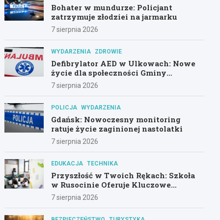
Bohater w mundurze: Policjant
zatrzymuje złodziei na jarmarku
7 sierpnia 2026
WYDARZENIA
ZDROWIE
Defibrylator AED w Ulkowach: Nowe
życie dla społeczności Gminy
Pszczółki
7 sierpnia 2026
POLICJA
WYDARZENIA
Gdańsk: Nowoczesny monitoring
ratuje życie zaginionej nastolatki
7 sierpnia 2026
EDUKACJA
TECHNIKA
Przyszłość w Twoich Rękach: Szkoła
w Rusocinie Oferuje Kluczowe
Umiejętności
7 sierpnia 2026
BEZPIECZEŃSTWO
TURYSTYKA