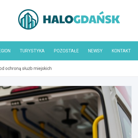
HaloGdańsk.pl
EGION
TURYSTYKA
POZOSTAŁE
NEWSY
KONTAKT
od ochroną służb miejskich