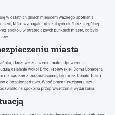
ł się w ostatnich dniach miejscem ważnego spotkania
eniem, które wymagało od lokalnych służb szczególnej
raz spokoju w strategicznych punktach miasta, co było
ńców.
bezpieczeniu miasta
dańsku, kluczowe znaczenie miało odpowiednie
ugują działania wokół Drogi Królewskiej, Domu Uphagena
em dla spotkań z osobistościami, takimi jak Donald Tusk i
bano o bezpieczeństwo. Współpraca funkcjonariuszy
co pozwoliło na spokojne przeprowadzenie wydarzenia.
tuacją
rało się na nieustannej koordynacji działań i monitoringu