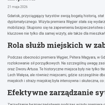
21 maja 2026
Gdańsk, przyciągający turystów swoją bogatą historią, sta
dyplomatycznego. Wizyta premiera Węgier stała się wydarz
mobilizacji. Skupiono się na zapewnieniu bezpieczeństwa o
kluczowe nie tylko dla samej wizyty, ale także dla mieszka
Rola służb miejskich w za
Podczas obecności premiera Węgier, Pétera Magyara, w G
rozlokowanie sił porządkowych. Na szczególną uwagę zasł
oraz Dworu Artusa. Te historyczne miejsca były nie tylko tł
Lech Wałęsa, ale również miejscami, gdzie szczególnie d
miejskich i straży miejskiej była intensywna i skuteczna, 
Efektywne zarządzanie sy
Zarządzanie bezpieczeństwem podczas wizyty premiera opie