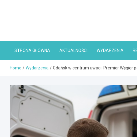
Skip
to
content
STRONA GŁÓWNA
AKTUALNOŚCI
WYDARZENIA
R
Home
Wydarzenia
Gdańsk w centrum uwagi: Premier Węgier p