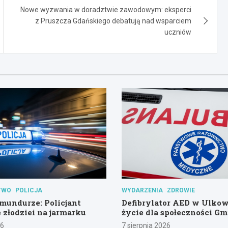
Nowe wyzwania w doradztwie zawodowym: eksperci
z Pruszcza Gdańskiego debatują nad wsparciem
uczniów
TWO
POLICJA
WYDARZENIA
ZDROWIE
mundurze: Policjant
Defibrylator AED w Ulko
 złodziei na jarmarku
życie dla społeczności G
Pszczółki
26
7 sierpnia 2026