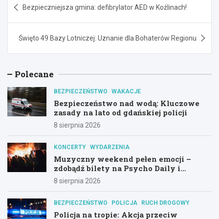
Bezpieczniejsza gmina: defibrylator AED w Koźlinach!
wpisu
Święto 49 Bazy Lotniczej: Uznanie dla Bohaterów Regionu
Polecane
BEZPIECZEŃSTWO
WAKACJE
Bezpieczeństwo nad wodą: Kluczowe
zasady na lato od gdańskiej policji
8 sierpnia 2026
KONCERTY
WYDARZENIA
Muzyczny weekend pełen emocji –
zdobądź bilety na Psycho Daily i
Alternatywny Las!
8 sierpnia 2026
BEZPIECZEŃSTWO
POLICJA
RUCH DROGOWY
Policja na tropie: Akcja przeciw