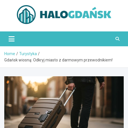
Skip
to
content
HaloGdańsk.pl
Home
Turystyka
Gdańsk wiosną: Odkryj miasto z darmowym przewodnikiem!