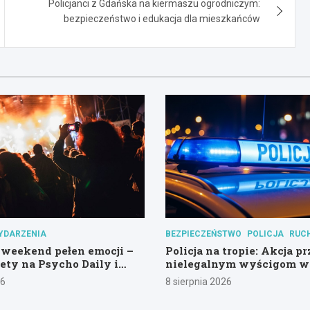
Policjanci z Gdańska na kiermaszu ogrodniczym:
bezpieczeństwo i edukacja dla mieszkańców
YDARZENIA
BEZPIECZEŃSTWO
POLICJA
RUC
weekend pełen emocji –
Policja na tropie: Akcja p
lety na Psycho Daily i
nielegalnym wyścigom w
wny Las!
Hali Olivia
26
8 sierpnia 2026