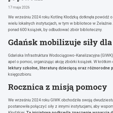
17 maja 2026
We wrześniu 2024 roku Kotlinę Kłodzką dotknęła powódź o 
wielu lokalnych instytucjach, w tym w bibliotece w Żelaźn
ponad 600 książek, by odbudować zbiór biblioteczny.
Gdańsk mobilizuje siły dla
Gdańska Infrastruktura Wodociągowo-Kanalizacyjna (GIWK)
apel o pomoc, organizując akcję zbiórki książek. W krótki
lektury szkolne, literaturę dziecięcą oraz różnorodne 
księgozbioru.
Rocznica z misją pomocy
We wrześniu 2024 roku GIWK obchodziła swoją dwudziestą r
postanowiła połączyć siły z innymi instytucjami, aby w
Kłodzkiej.
Ta inicjatywa podkreśla znaczenie wsparcia 