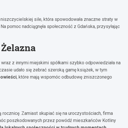
niszczycielskiej sile, która spowodowała znaczne straty w
ie. Na pomoc nadciągnęła społeczność z Gdańska, przysyłając
 Żelazna
 wraz z innymi miejskimi spółkami szybko odpowiedziała na
m czasie udało się zebrać szeroką gamę książek, w tym
powieści
, które mają wspomóc odbudowę zniszczonego
ocznicę. Zamiast skupiać się na uroczystościach, firma
spomóc poszkodowanych przez powódź mieszkańców Kotliny
dla lokalnych społeczności w trudnych momentach
.