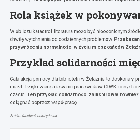
Rola książek w pokonywan
W obliczu katastrof literatura może być nieocenionym źródłe
chwilę wytchnienia od codziennych problemów.
Przekazani
przywróceniu normalności w życiu mieszkańców Żelaź
Przykład solidarności mię
Cała akcja pomocy dla biblioteki w Żelaźnie to doskonały 
miast. Dzięki zaangażowaniu pracowników GIWK i innych ins
czasie.
Ten przykład solidarności zainspirował również 
osiągnąć poprzez współpracę.
Źródło: facebook.com/gdansk
Nawigacja