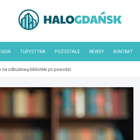
HaloGdańsk.pl
EGION
TURYSTYKA
POZOSTAŁE
NEWSY
KONTAKT
k na odbudowę biblioteki po powodzi