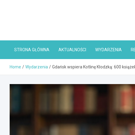
Skip
to
content
STRONA GŁÓWNA
AKTUALNOŚCI
WYDARZENIA
R
Home
Wydarzenia
Gdańsk wspiera Kotlinę Kłodzką: 600 książe