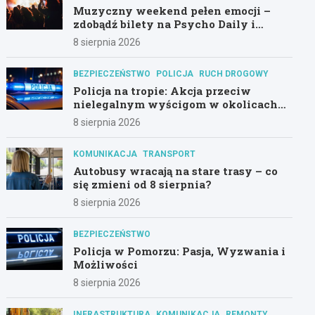
Muzyczny weekend pełen emocji –
zdobądź bilety na Psycho Daily i
Alternatywny Las!
8 sierpnia 2026
BEZPIECZEŃSTWO
POLICJA
RUCH DROGOWY
Policja na tropie: Akcja przeciw
nielegalnym wyścigom w okolicach
Hali Olivia
8 sierpnia 2026
KOMUNIKACJA
TRANSPORT
Autobusy wracają na stare trasy – co
się zmieni od 8 sierpnia?
8 sierpnia 2026
BEZPIECZEŃSTWO
Policja w Pomorzu: Pasja, Wyzwania i
Możliwości
8 sierpnia 2026
INFRASTRUKTURA
KOMUNIKACJA
REMONTY