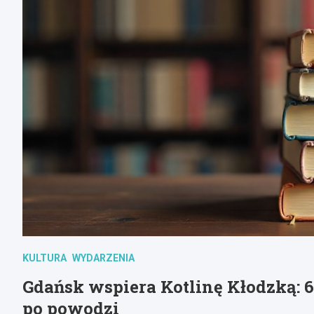
KULTURA
WYDARZENIA
Gdańsk wspiera Kotlinę Kłodzką: 6
po powodzi