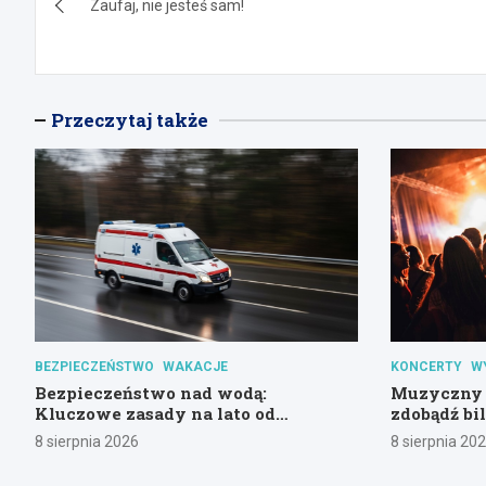
Zaufaj, nie jesteś sam!
wpisu
Przeczytaj także
BEZPIECZEŃSTWO
WAKACJE
KONCERTY
W
Bezpieczeństwo nad wodą:
Muzyczny 
Kluczowe zasady na lato od
zdobądź bi
gdańskiej policji
Alternaty
8 sierpnia 2026
8 sierpnia 20