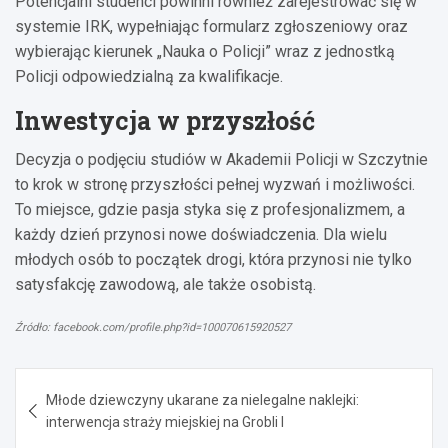
Potencjalni studenci powinni również zarejestrować się w
systemie IRK, wypełniając formularz zgłoszeniowy oraz
wybierając kierunek „Nauka o Policji” wraz z jednostką
Policji odpowiedzialną za kwalifikacje.
Inwestycja w przyszłość
Decyzja o podjęciu studiów w Akademii Policji w Szczytnie
to krok w stronę przyszłości pełnej wyzwań i możliwości.
To miejsce, gdzie pasja styka się z profesjonalizmem, a
każdy dzień przynosi nowe doświadczenia. Dla wielu
młodych osób to początek drogi, która przynosi nie tylko
satysfakcję zawodową, ale także osobistą.
Źródło: facebook.com/profile.php?id=100070615920527
Nawigacja
Młode dziewczyny ukarane za nielegalne naklejki:
wpisu
interwencja straży miejskiej na Grobli I