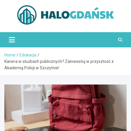
Skip
to
content
HaloGdańsk.pl
Home
Edukacja
Kariera w służbach publicznych? Zainwestuj w przyszłość z
Akademią Policji w Szczytnie!