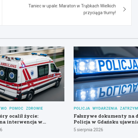
Taniec w upale: Maraton w Trąbkach Wielkich
przyciąga tłumy!
TWO
POMOC
ZDROWIE
POLICJA
WYDARZENIA
ZATRZYM
óry ocalił życie:
Fałszywe dokumenty na d
na interwencja w
Policja w Gdańsku ujawni
psychicznym
26
5 sierpnia 2026