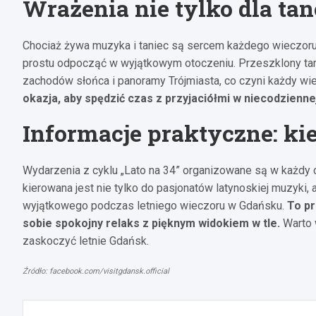
Wrażenia nie tylko dla ta
Chociaż żywa muzyka i taniec są sercem każdego wieczoru, 
prostu odpocząć w wyjątkowym otoczeniu. Przeszklony ta
zachodów słońca i panoramy Trójmiasta, co czyni każdy w
okazja, aby spędzić czas z przyjaciółmi w niecodzienne
Informacje praktyczne: kie
Wydarzenia z cyklu „Lato na 34” organizowane są w każdy c
kierowana jest nie tylko do pasjonatów latynoskiej muzyki,
wyjątkowego podczas letniego wieczoru w Gdańsku.
To pr
sobie spokojny relaks z pięknym widokiem w tle.
Warto w
zaskoczyć letnie Gdańsk.
Źródło: facebook.com/visitgdansk.official
Nawigacja