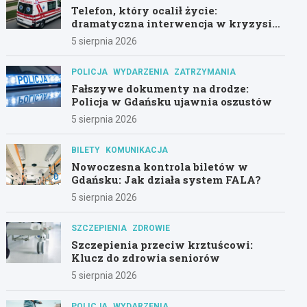
Telefon, który ocalił życie:
dramatyczna interwencja w kryzysie
psychicznym
5 sierpnia 2026
POLICJA
WYDARZENIA
ZATRZYMANIA
Fałszywe dokumenty na drodze:
Policja w Gdańsku ujawnia oszustów
5 sierpnia 2026
BILETY
KOMUNIKACJA
Nowoczesna kontrola biletów w
Gdańsku: Jak działa system FALA?
5 sierpnia 2026
SZCZEPIENIA
ZDROWIE
Szczepienia przeciw krztuścowi:
Klucz do zdrowia seniorów
5 sierpnia 2026
POLICJA
WYDARZENIA