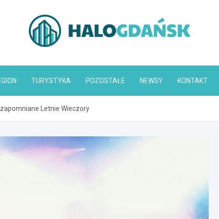
HaloGdańsk.pl
EGION
TURYSTYKA
POZOSTAŁE
NEWSY
KONTAKT
iezapomniane Letnie Wieczory