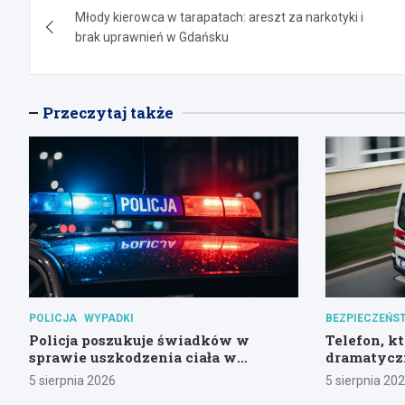
Młody kierowca w tarapatach: areszt za narkotyki i
wpisu
brak uprawnień w Gdańsku
Przeczytaj także
POLICJA
WYPADKI
BEZPIECZEŃS
Policja poszukuje świadków w
Telefon, kt
sprawie uszkodzenia ciała w
dramatycz
Gdańsku
kryzysie 
5 sierpnia 2026
5 sierpnia 20