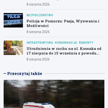
8 sierpnia 2026
BEZPIECZEŃSTWO
Policja w Pomorzu: Pasja, Wyzwania i
Możliwości
8 sierpnia 2026
INFRASTRUKTURA
KOMUNIKACJA
REMONTY
Utrudnienia w ruchu na ul. Kossaka od
17 sierpnia do 15 września z powodu
modernizacji
8 sierpnia 2026
Przeczytaj także