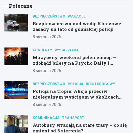
Polecane
BEZPIECZEŃSTWO
WAKACJE
Bezpieczeństwo nad wodą: Kluczowe
zasady na lato od gdańskiej policji
8 sierpnia 2026
KONCERTY
WYDARZENIA
Muzyczny weekend pełen emocji –
zdobądź bilety na Psycho Daily i
Alternatywny Las!
8 sierpnia 2026
BEZPIECZEŃSTWO
POLICJA
RUCH DROGOWY
Policja na tropie: Akcja przeciw
nielegalnym wyścigom w okolicach
Hali Olivia
8 sierpnia 2026
KOMUNIKACJA
TRANSPORT
Autobusy wracają na stare trasy – co się
zmieni od 8 sierpnia?