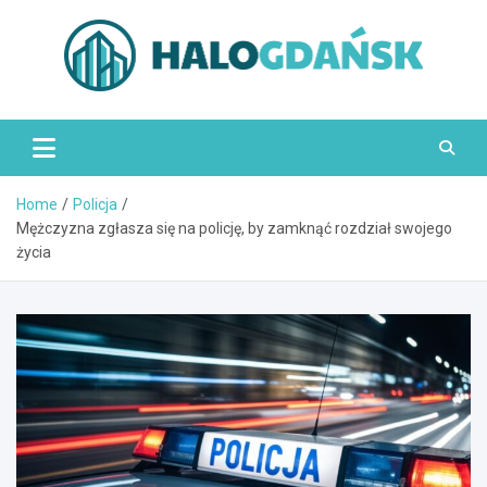
Skip
to
content
HaloGdańsk.pl
Home
Policja
Mężczyzna zgłasza się na policję, by zamknąć rozdział swojego
życia