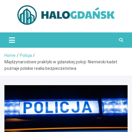
Skip
to
content
HaloGdańsk.pl
Home
Policja
Międzynarodowe praktyki w gdańskiej policji: Niemiecki kadet
poznaje polskie realia bezpieczeństwa