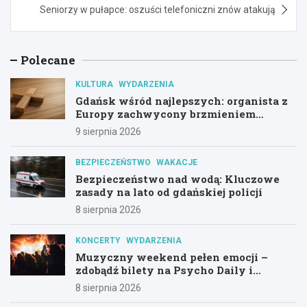
Seniorzy w pułapce: oszuści telefoniczni znów atakują
Polecane
KULTURA
WYDARZENIA
Gdańsk wśród najlepszych: organista z
Europy zachwycony brzmieniem
kościoła św. Mikołaja
9 sierpnia 2026
BEZPIECZEŃSTWO
WAKACJE
Bezpieczeństwo nad wodą: Kluczowe
zasady na lato od gdańskiej policji
8 sierpnia 2026
KONCERTY
WYDARZENIA
Muzyczny weekend pełen emocji –
zdobądź bilety na Psycho Daily i
Alternatywny Las!
8 sierpnia 2026