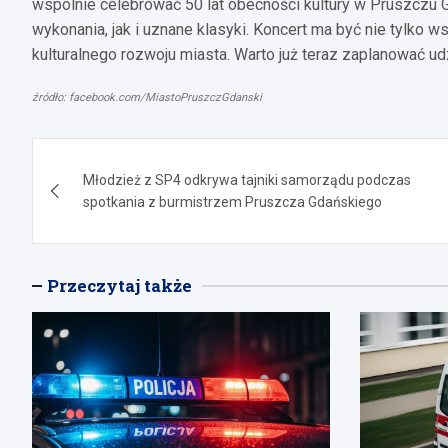
wspólnie celebrować 50 lat obecności kultury w Pruszczu
wykonania, jak i uznane klasyki. Koncert ma być nie tylko ws
kulturalnego rozwoju miasta. Warto już teraz zaplanować udz
źródło: facebook.com/MiastoPruszczGdanski
Nawigacja
Młodzież z SP4 odkrywa tajniki samorządu podczas
wpisu
spotkania z burmistrzem Pruszcza Gdańskiego
Przeczytaj także