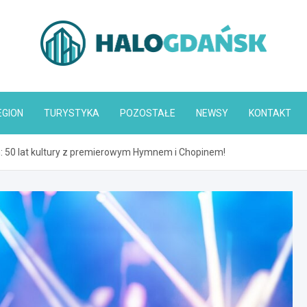
HaloGdańsk.pl
EGION
TURYSTYKA
POZOSTAŁE
NEWSY
KONTAKT
 50 lat kultury z premierowym Hymnem i Chopinem!