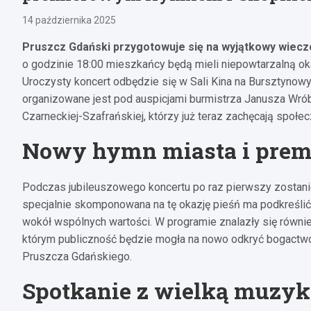
14 października 2025
Pruszcz Gdański przygotowuje się na wyjątkowy wieczó
o godzinie 18:00 mieszkańcy będą mieli niepowtarzalną ok
Uroczysty koncert odbędzie się w Sali Kina na Bursztynowy
organizowane jest pod auspicjami burmistrza Janusza Wró
Czarneckiej-Szafrańskiej, którzy już teraz zachęcają społ
Nowy hymn miasta i prem
Podczas jubileuszowego koncertu po raz pierwszy zostan
specjalnie skomponowana na tę okazję pieśń ma podkreśli
wokół wspólnych wartości. W programie znalazły się równi
którym publiczność będzie mogła na nowo odkryć bogactwo 
Pruszcza Gdańskiego.
Spotkanie z wielką muzyką