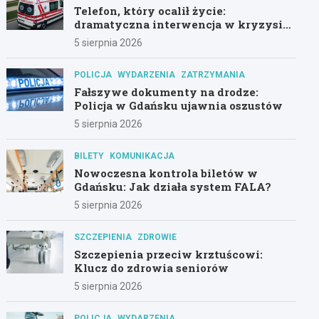
Telefon, który ocalił życie:
dramatyczna interwencja w kryzysie
psychicznym
5 sierpnia 2026
POLICJA
WYDARZENIA
ZATRZYMANIA
Fałszywe dokumenty na drodze:
Policja w Gdańsku ujawnia oszustów
5 sierpnia 2026
BILETY
KOMUNIKACJA
Nowoczesna kontrola biletów w
Gdańsku: Jak działa system FALA?
5 sierpnia 2026
SZCZEPIENIA
ZDROWIE
Szczepienia przeciw krztuścowi:
Klucz do zdrowia seniorów
5 sierpnia 2026
POLICJA
WYDARZENIA