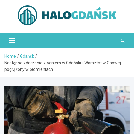
Skip
to
content
HaloGdańsk.pl
Home
Gdańsk
Następne zdarzenie z ogniem w Gdańsku: Warsztat w Osowej
pogrążony w płomieniach