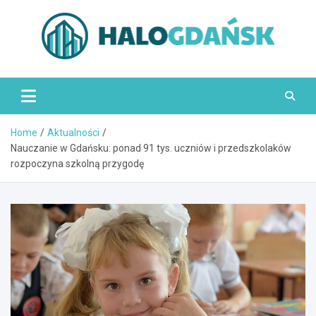
Skip
to
content
HaloGdańsk.pl
Home
Aktualności
Nauczanie w Gdańsku: ponad 91 tys. uczniów i przedszkolaków
rozpoczyna szkolną przygodę