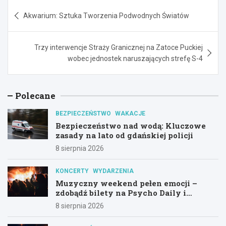
Nawigacja
Akwarium: Sztuka Tworzenia Podwodnych Światów
wpisu
Trzy interwencje Straży Granicznej na Zatoce Puckiej
wobec jednostek naruszających strefę S-4
Polecane
BEZPIECZEŃSTWO
WAKACJE
Bezpieczeństwo nad wodą: Kluczowe
zasady na lato od gdańskiej policji
8 sierpnia 2026
KONCERTY
WYDARZENIA
Muzyczny weekend pełen emocji –
zdobądź bilety na Psycho Daily i
Alternatywny Las!
8 sierpnia 2026