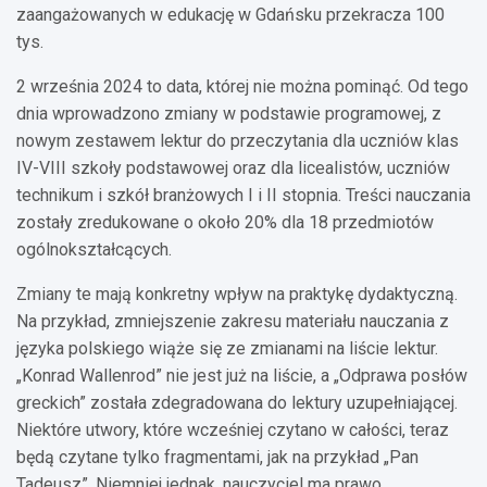
zaangażowanych w edukację w Gdańsku przekracza 100
tys.
2 września 2024 to data, której nie można pominąć. Od tego
dnia wprowadzono zmiany w podstawie programowej, z
nowym zestawem lektur do przeczytania dla uczniów klas
IV-VIII szkoły podstawowej oraz dla licealistów, uczniów
technikum i szkół branżowych I i II stopnia. Treści nauczania
zostały zredukowane o około 20% dla 18 przedmiotów
ogólnokształcących.
Zmiany te mają konkretny wpływ na praktykę dydaktyczną.
Na przykład, zmniejszenie zakresu materiału nauczania z
języka polskiego wiąże się ze zmianami na liście lektur.
„Konrad Wallenrod” nie jest już na liście, a „Odprawa posłów
greckich” została zdegradowana do lektury uzupełniającej.
Niektóre utwory, które wcześniej czytano w całości, teraz
będą czytane tylko fragmentami, jak na przykład „Pan
Tadeusz”. Niemniej jednak, nauczyciel ma prawo