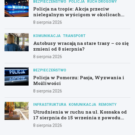
BEZPIECZEŃSTWO
POLICJA
RUCH DROGOWY
Policja na tropie: Akcja przeciw
nielegalnym wyścigom w okolicach
Hali Olivia
8 sierpnia 2026
KOMUNIKACJA
TRANSPORT
Autobusy wracają na stare trasy – co się
zmieni od 8 sierpnia?
8 sierpnia 2026
BEZPIECZEŃSTWO
Policja w Pomorzu: Pasja, Wyzwania i
Możliwości
8 sierpnia 2026
INFRASTRUKTURA
KOMUNIKACJA
REMONTY
Utrudnienia w ruchu na ul. Kossaka od
17 sierpnia do 15 września z powodu
modernizacji
8 sierpnia 2026