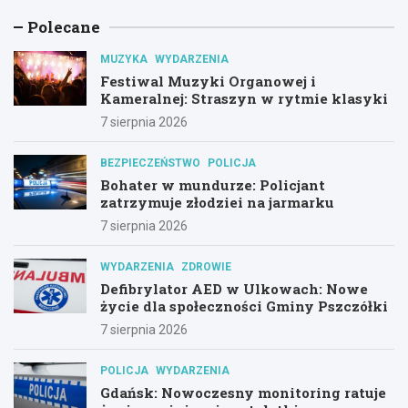
Polecane
MUZYKA
WYDARZENIA
Festiwal Muzyki Organowej i
Kameralnej: Straszyn w rytmie klasyki
7 sierpnia 2026
BEZPIECZEŃSTWO
POLICJA
Bohater w mundurze: Policjant
zatrzymuje złodziei na jarmarku
7 sierpnia 2026
WYDARZENIA
ZDROWIE
Defibrylator AED w Ulkowach: Nowe
życie dla społeczności Gminy Pszczółki
7 sierpnia 2026
POLICJA
WYDARZENIA
Gdańsk: Nowoczesny monitoring ratuje