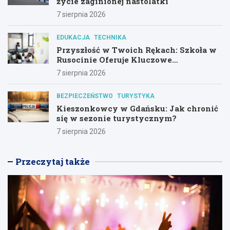
życie zaginionej nastolatki
7 sierpnia 2026
EDUKACJA
TECHNIKA
Przyszłość w Twoich Rękach: Szkoła w
Rusocinie Oferuje Kluczowe
Umiejętności
7 sierpnia 2026
BEZPIECZEŃSTWO
TURYSTYKA
Kieszonkowcy w Gdańsku: Jak chronić
się w sezonie turystycznym?
7 sierpnia 2026
Przeczytaj także