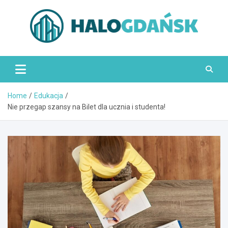
Skip
to
content
HaloGdańsk.pl
Home
Edukacja
Nie przegap szansy na Bilet dla ucznia i studenta!