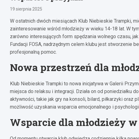
19 sierpnia 2025
W ostatnich dwóch miesiącach Klub Niebieskie Trampki, mi
zainteresowanie wśród młodzieży w wieku 14-18 lat. W tym
zarówno interesujących form spędzania wolnego czasu, jak 
Fundacji FOSA, nadrzędnym celem klubu jest stworzenie be
profesjonalną pomoc.
Nowa przestrzeń dla młod
Klub Niebieskie Trampki to nowa inicjatywa w Galerii Przym
miejsca do relaksu i integracji. Działa on od poniedziałku 
aktywności, takie jak gry na konsoli, bilard, piłkarzyki ora
możliwość uzyskania wsparcia emocjonalnego i psycholog
Wsparcie dla młodzieży w
Od momentu otwarcia klub odwiedza codziennie kilka nowyc