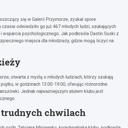
eszczący się w Galerii Przymorze, zyskał spore
 czasie odwiedziło go już 467 młodych ludzi, szukających
i wsparcia psychologicznego. Jak podkreśla Dastin Suski z
zpiecznego miejsca dla młodzieży, gdzie mogą liczyć na
zieży
orze, otwarta z myślą o młodych ludziach, którzy szukają
do piątku, w godzinach 13:00-19:00, oferując różnorodne
z planszówki. Jednak najważniejszym atutem klubu jest
icznego.
 trudnych chwilach
h osób. Tatsiana Mironenko, koordynatorka klubu, podkreśla,