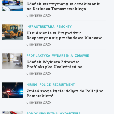
Gdańsk wstrzymany w oczekiwaniu
na Dariusza Tomaszewskiego
6 sierpnia 2026
INFRASTRUKTURA
REMONTY
Utrudnienia w Przywidzu:
Rozpoczyna się przebudowa kluczowej
drogi!
6 sierpnia 2026
PROFILAKTYKA
WYDARZENIA
ZDROWIE
Gdańsk Wybiera Zdrowie:
Profilaktyka Uzależnień na
Pierwszym Planie
6 sierpnia 2026
HIRING
POLICE
RECRUITMENT
Zmień swoje życie: dołącz do Policji w
Pomorskiem!
6 sierpnia 2026
POMOC SPOŁECZNA
WYDARZENIA