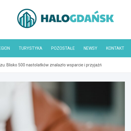
HaloGdańsk.pl
EGION
TURYSTYKA
POZOSTAŁE
NEWSY
KONTAKT
u: Blisko 500 nastolatków znalazło wsparcie i przyjaźń