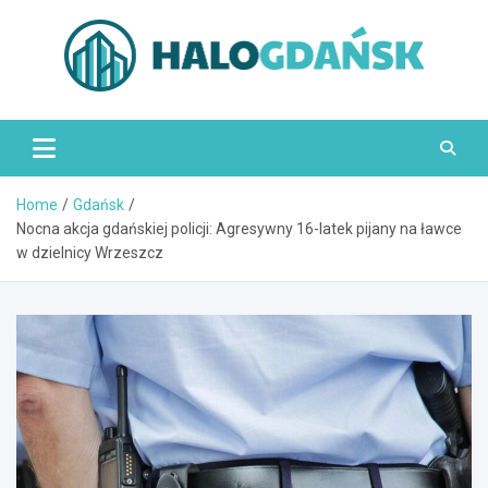
Skip
to
content
HaloGdańsk.pl
Home
Gdańsk
Nocna akcja gdańskiej policji: Agresywny 16-latek pijany na ławce
w dzielnicy Wrzeszcz