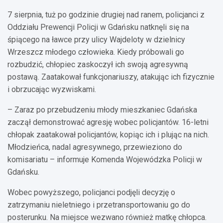
7 sierpnia, tuż po godzinie drugiej nad ranem, policjanci z
Oddziału Prewencji Policji w Gdańsku natknęli się na
śpiącego na ławce przy ulicy Wajdeloty w dzielnicy
Wrzeszcz młodego człowieka. Kiedy próbowali go
rozbudzić, chłopiec zaskoczył ich swoją agresywną
postawą. Zaatakował funkcjonariuszy, atakując ich fizycznie
i obrzucając wyzwiskami.
– Zaraz po przebudzeniu młody mieszkaniec Gdańska
zaczął demonstrować agresję wobec policjantów. 16-letni
chłopak zaatakował policjantów, kopiąc ich i plując na nich.
Młodzieńca, nadal agresywnego, przewieziono do
komisariatu – informuje Komenda Wojewódzka Policji w
Gdańsku.
Wobec powyższego, policjanci podjęli decyzję o
zatrzymaniu nieletniego i przetransportowaniu go do
posterunku. Na miejsce wezwano również matkę chłopca.