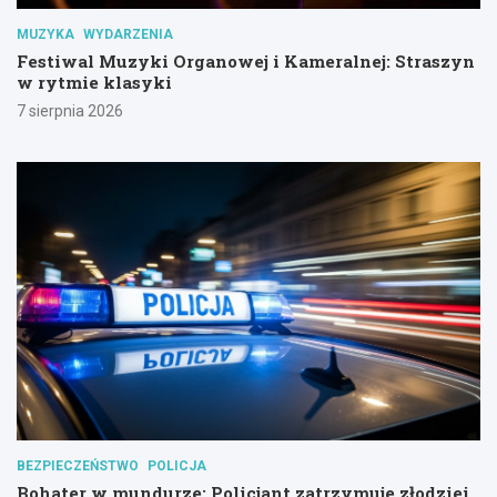
MUZYKA
WYDARZENIA
Festiwal Muzyki Organowej i Kameralnej: Straszyn
w rytmie klasyki
7 sierpnia 2026
BEZPIECZEŃSTWO
POLICJA
Bohater w mundurze: Policjant zatrzymuje złodziei