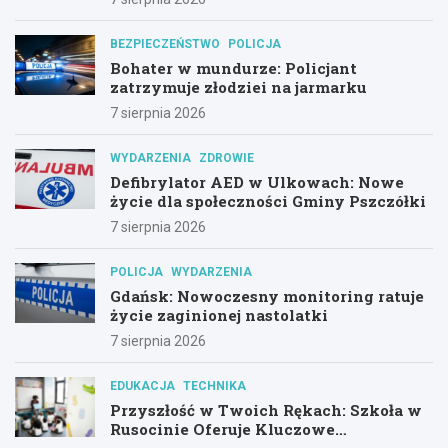
BEZPIECZEŃSTWO
POLICJA
Bohater w mundurze: Policjant
zatrzymuje złodziei na jarmarku
7 sierpnia 2026
WYDARZENIA
ZDROWIE
Defibrylator AED w Ulkowach: Nowe
życie dla społeczności Gminy Pszczółki
7 sierpnia 2026
POLICJA
WYDARZENIA
Gdańsk: Nowoczesny monitoring ratuje
życie zaginionej nastolatki
7 sierpnia 2026
EDUKACJA
TECHNIKA
Przyszłość w Twoich Rękach: Szkoła w
Rusocinie Oferuje Kluczowe
Umiejętności