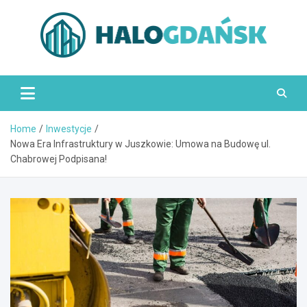
Skip
to
content
HaloGdańsk.pl
Home
Inwestycje
Nowa Era Infrastruktury w Juszkowie: Umowa na Budowę ul.
Chabrowej Podpisana!