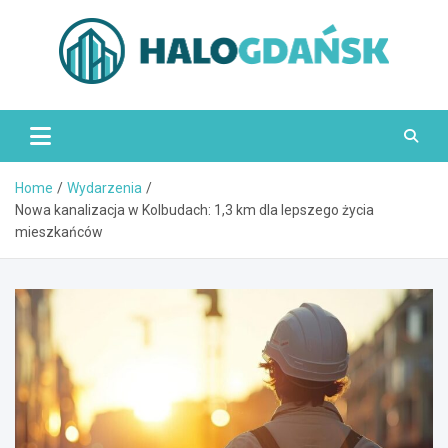
Skip
to
content
HaloGdańsk.pl
Home
Wydarzenia
Nowa kanalizacja w Kolbudach: 1,3 km dla lepszego życia
mieszkańców