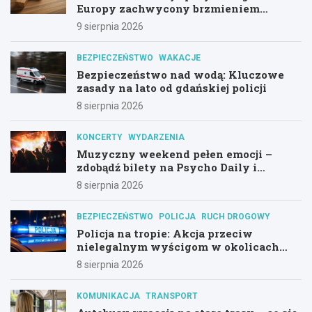
Europy zachwycony brzmieniem
kościoła św. Mikołaja
9 sierpnia 2026
BEZPIECZEŃSTWO
WAKACJE
Bezpieczeństwo nad wodą: Kluczowe
zasady na lato od gdańskiej policji
8 sierpnia 2026
KONCERTY
WYDARZENIA
Muzyczny weekend pełen emocji –
zdobądź bilety na Psycho Daily i
Alternatywny Las!
8 sierpnia 2026
BEZPIECZEŃSTWO
POLICJA
RUCH DROGOWY
Policja na tropie: Akcja przeciw
nielegalnym wyścigom w okolicach
Hali Olivia
8 sierpnia 2026
KOMUNIKACJA
TRANSPORT