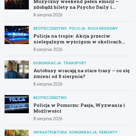
Muzyczny weekend pełen emocji –
zdobądź bilety na Psycho Daily i
Alternatywny Las!
8 sierpnia 2026
BEZPIECZEŃSTWO
POLICJA
RUCH DROGOWY
Policja na tropie: Akcja przeciw
nielegalnym wyścigom w okolicach
Hali Olivia
8 sierpnia 2026
KOMUNIKACJA
TRANSPORT
Autobusy wracają na stare trasy – co się
zmieni od 8 sierpnia?
8 sierpnia 2026
BEZPIECZEŃSTWO
Policja w Pomorzu: Pasja, Wyzwania i
Możliwości
8 sierpnia 2026
INFRASTRUKTURA
KOMUNIKACJA
REMONTY