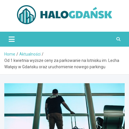
Skip
to
content
HaloGdańsk.pl
Home
Aktualności
Od 1 kwietnia wyższe ceny za parkowanie na lotnisku im. Lecha
Wałęsy w Gdańsku oraz uruchomienie nowego parkingu