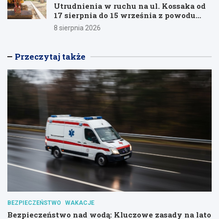
Utrudnienia w ruchu na ul. Kossaka od
17 sierpnia do 15 września z powodu
modernizacji
8 sierpnia 2026
Przeczytaj także
BEZPIECZEŃSTWO
WAKACJE
Bezpieczeństwo nad wodą: Kluczowe zasady na lato