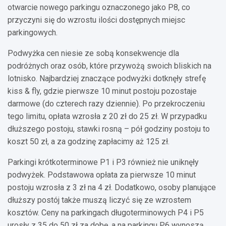
otwarcie nowego parkingu oznaczonego jako P8, co
przyczyni się do wzrostu ilości dostępnych miejsc
parkingowych.
Podwyżka cen niesie ze sobą konsekwencje dla
podróżnych oraz osób, które przywożą swoich bliskich na
lotnisko. Najbardziej znaczące podwyżki dotknęły strefę
kiss & fly, gdzie pierwsze 10 minut postoju pozostaje
darmowe (do czterech razy dziennie). Po przekroczeniu
tego limitu, opłata wzrosła z 20 zł do 25 zł. W przypadku
dłuższego postoju, stawki rosną – pół godziny postoju to
koszt 50 zł, a za godzinę zapłacimy aż 125 zł.
Parkingi krótkoterminowe P1 i P3 również nie uniknęły
podwyżek. Podstawowa opłata za pierwsze 10 minut
postoju wzrosła z 3 zł na 4 zł. Dodatkowo, osoby planujące
dłuższy postój także muszą liczyć się ze wzrostem
kosztów. Ceny na parkingach długoterminowych P4 i P5
urosły z 35 do 50 zł za dobę, a na parkingu P6 wynoszą