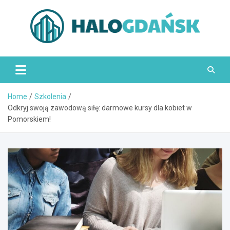
Skip
to
content
HaloGdańsk.pl
Home
Szkolenia
Odkryj swoją zawodową siłę: darmowe kursy dla kobiet w
Pomorskiem!