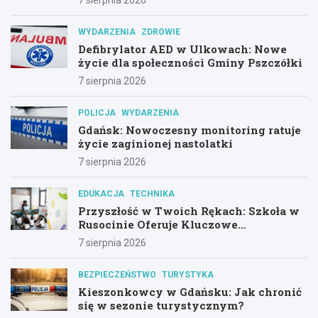
WYDARZENIA
ZDROWIE
Defibrylator AED w Ulkowach: Nowe
życie dla społeczności Gminy Pszczółki
7 sierpnia 2026
POLICJA
WYDARZENIA
Gdańsk: Nowoczesny monitoring ratuje
życie zaginionej nastolatki
7 sierpnia 2026
EDUKACJA
TECHNIKA
Przyszłość w Twoich Rękach: Szkoła w
Rusocinie Oferuje Kluczowe
Umiejętności
7 sierpnia 2026
BEZPIECZEŃSTWO
TURYSTYKA
Kieszonkowcy w Gdańsku: Jak chronić
się w sezonie turystycznym?