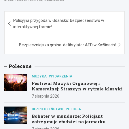
Nawigacja
Policyjna przygoda w Gdańsku: bezpieczeństwo w
wpisu
interaktywnej formie!
Bezpieczniejsza gmina: defibrylator AED w Koźlinach!
Polecane
MUZYKA
WYDARZENIA
Festiwal Muzyki Organowej i
Kameralnej: Straszyn w rytmie klasyki
7 sierpnia 2026
BEZPIECZEŃSTWO
POLICJA
Bohater w mundurze: Policjant
zatrzymuje złodziei na jarmarku
7 sierpnia 2026