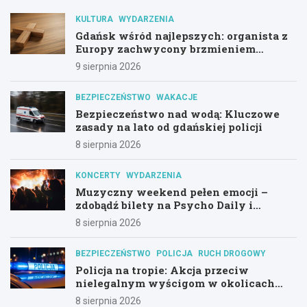
KULTURA
WYDARZENIA
Gdańsk wśród najlepszych: organista z
Europy zachwycony brzmieniem
kościoła św. Mikołaja
9 sierpnia 2026
BEZPIECZEŃSTWO
WAKACJE
Bezpieczeństwo nad wodą: Kluczowe
zasady na lato od gdańskiej policji
8 sierpnia 2026
KONCERTY
WYDARZENIA
Muzyczny weekend pełen emocji –
zdobądź bilety na Psycho Daily i
Alternatywny Las!
8 sierpnia 2026
BEZPIECZEŃSTWO
POLICJA
RUCH DROGOWY
Policja na tropie: Akcja przeciw
nielegalnym wyścigom w okolicach
Hali Olivia
8 sierpnia 2026