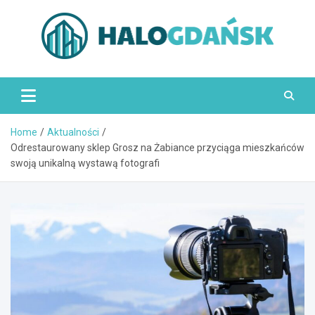
Skip
to
content
HaloGdańsk.pl
Home
Aktualności
Odrestaurowany sklep Grosz na Żabiance przyciąga mieszkańców
swoją unikalną wystawą fotografi