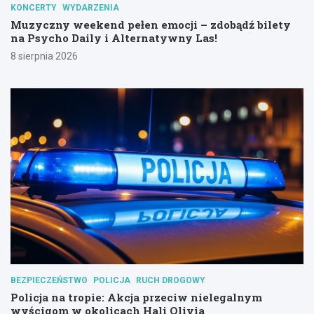
KONCERTY
WYDARZENIA
Muzyczny weekend pełen emocji – zdobądź bilety
na Psycho Daily i Alternatywny Las!
8 sierpnia 2026
BEZPIECZEŃSTWO
POLICJA
RUCH DROGOWY
Policja na tropie: Akcja przeciw nielegalnym
wyścigom w okolicach Hali Olivia