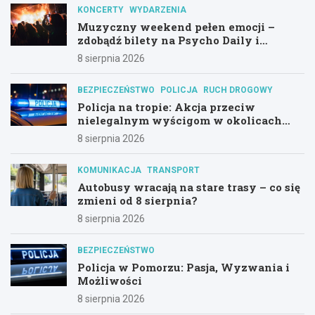
KONCERTY
WYDARZENIA
Muzyczny weekend pełen emocji –
zdobądź bilety na Psycho Daily i
Alternatywny Las!
8 sierpnia 2026
BEZPIECZEŃSTWO
POLICJA
RUCH DROGOWY
Policja na tropie: Akcja przeciw
nielegalnym wyścigom w okolicach
Hali Olivia
8 sierpnia 2026
KOMUNIKACJA
TRANSPORT
Autobusy wracają na stare trasy – co się
zmieni od 8 sierpnia?
8 sierpnia 2026
BEZPIECZEŃSTWO
Policja w Pomorzu: Pasja, Wyzwania i
Możliwości
8 sierpnia 2026