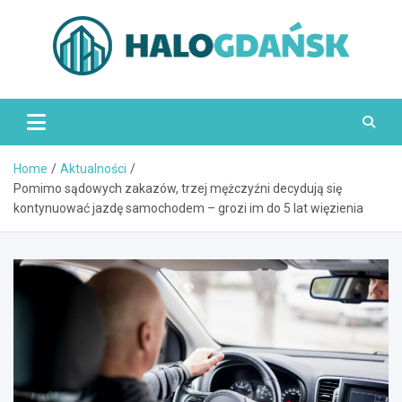
Skip
to
content
HaloGdańsk.pl
Home
Aktualności
Pomimo sądowych zakazów, trzej mężczyźni decydują się
kontynuować jazdę samochodem – grozi im do 5 lat więzienia