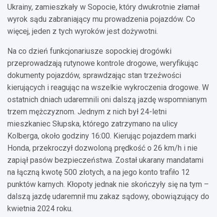
Ukrainy, zamieszkały w Sopocie, który dwukrotnie złamał
wyrok sądu zabraniający mu prowadzenia pojazdów. Co
więcej, jeden z tych wyroków jest dożywotni.
Na co dzień funkcjonariusze sopockiej drogówki
przeprowadzają rutynowe kontrole drogowe, weryfikując
dokumenty pojazdów, sprawdzając stan trzeźwości
kierujących i reagując na wszelkie wykroczenia drogowe. W
ostatnich dniach udaremnili oni dalszą jazdę wspomnianym
trzem mężczyznom. Jednym z nich był 24-letni
mieszkaniec Słupska, którego zatrzymano na ulicy
Kolberga, około godziny 16:00. Kierując pojazdem marki
Honda, przekroczył dozwoloną prędkość o 26 km/h i nie
zapiął pasów bezpieczeństwa. Został ukarany mandatami
na łączną kwotę 500 złotych, a na jego konto trafiło 12
punktów karnych. Kłopoty jednak nie skończyły się na tym –
dalszą jazdę udaremnił mu zakaz sądowy, obowiązujący do
kwietnia 2024 roku.