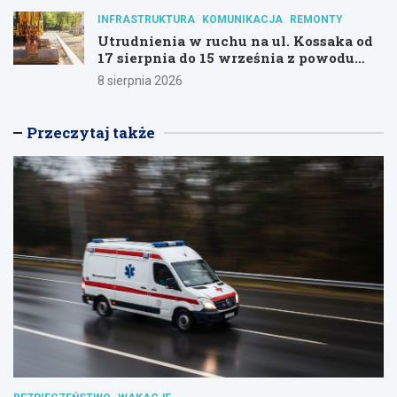
INFRASTRUKTURA
KOMUNIKACJA
REMONTY
Utrudnienia w ruchu na ul. Kossaka od
17 sierpnia do 15 września z powodu
modernizacji
8 sierpnia 2026
Przeczytaj także