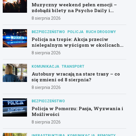
Muzyczny weekend pełen emocji –
zdobądź bilety na Psycho Daily i
Alternatywny Las!
8 sierpnia 2026
BEZPIECZEŃSTWO
POLICJA
RUCH DROGOWY
Policja na tropie: Akcja przeciw
nielegalnym wyścigom w okolicach
Hali Olivia
8 sierpnia 2026
KOMUNIKACJA
TRANSPORT
Autobusy wracają na stare trasy – co
się zmieni od 8 sierpnia?
8 sierpnia 2026
BEZPIECZEŃSTWO
Policja w Pomorzu: Pasja, Wyzwania i
Możliwości
8 sierpnia 2026
INFRASTRUKTURA
KOMUNIKACJA
REMONTY