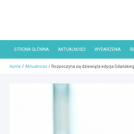
Skip
to
content
STRONA GŁÓWNA
AKTUALNOŚCI
WYDARZENIA
R
Home
Aktualności
Rozpoczyna się dziewiąta edycja Gdański