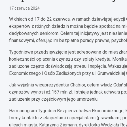
17 czerwca 2024
W dniach od 17 do 22 czerwca, w ramach dziewiątej edyc
ekspertów z różnych dziedzin można będzie spotkać na mi
dedykowanych seniorom. Celem tej inicjatywy jest niesien
finansowymi, oferując im bezpłatne porady prawne, psycho
Tygodniowe przedsięwzięcie jest adresowane do mieszkańc
konieczności opłacania czynszu czy spłaty kredytu. Monik
zadłużone często doświadczają stresu i napięcia. Wskazuj
Ekonomicznego i Osób Zadłużonych przy ul. Grunwaldzkiej
Jak wyjaśnia wiceprezydentka Chabior, celem władz Gdańsk
czynszów wynosi aż 157 mln zł. Istnieje jednak uchwała po
zadłużenia przy częściowym jego umorzeniu.
Harmonogram Tygodnia Bezpieczeństwa Ekonomicznego, któ
formy kontaktu z ekspertami i specjalistami (prawnikami, po
ulicach miasta. Katarzyna Ziemann, dyrektorka Wydziału R