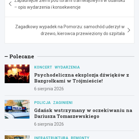
Zapadnięcie ziemi pod torami tramwajowymi w Gdańsku
wpisu
– opis wydarzenia i konsekwencje
Zagadkowy wypadek na Pomorzu: samochód uderzył w
drzewo, kierowca przewieziony do szpitala
Polecane
KONCERT
WYDARZENIA
Psychodeliczna eksplozja dźwięków z
Bazgrołkami w Trójmieście!
6 sierpnia 2026
POLICJA
ZAGINIENI
Gdańsk wstrzymany w oczekiwaniu na
Dariusza Tomaszewskiego
6 sierpnia 2026
INFRASTRUKTURA
REMONTY