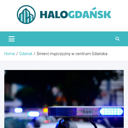
Skip
to
content
HaloGdańsk.pl
Home
Gdańsk
Śmierć mężczyzny w centrum Gdańska