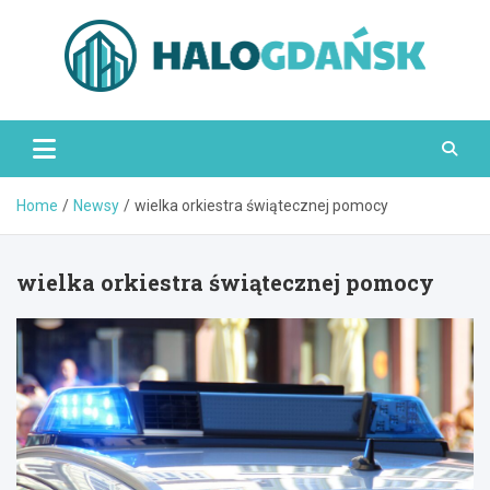
Skip
to
content
HaloGdańsk.pl
Home
Newsy
wielka orkiestra świątecznej pomocy
wielka orkiestra świątecznej pomocy