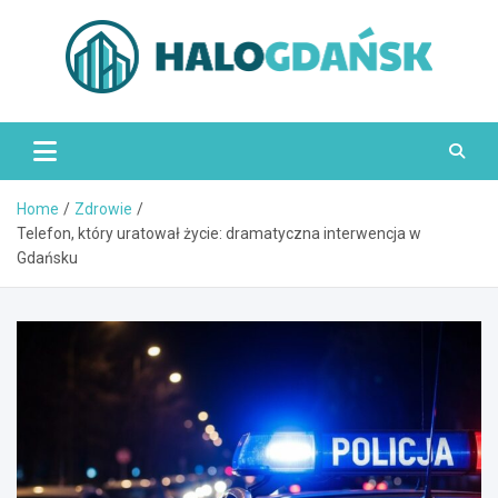
Skip
to
content
HaloGdańsk.pl
Home
Zdrowie
Telefon, który uratował życie: dramatyczna interwencja w
Gdańsku