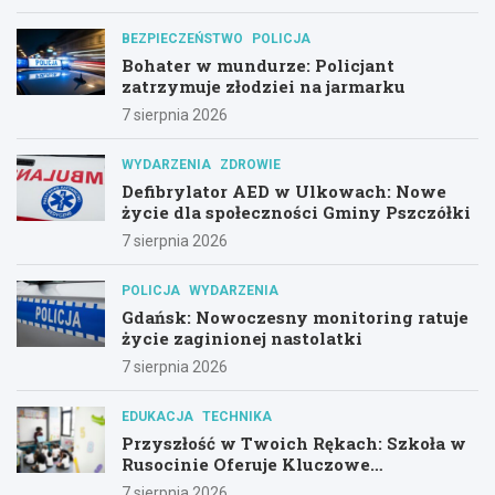
BEZPIECZEŃSTWO
POLICJA
Bohater w mundurze: Policjant
zatrzymuje złodziei na jarmarku
7 sierpnia 2026
WYDARZENIA
ZDROWIE
Defibrylator AED w Ulkowach: Nowe
życie dla społeczności Gminy Pszczółki
7 sierpnia 2026
POLICJA
WYDARZENIA
Gdańsk: Nowoczesny monitoring ratuje
życie zaginionej nastolatki
7 sierpnia 2026
EDUKACJA
TECHNIKA
Przyszłość w Twoich Rękach: Szkoła w
Rusocinie Oferuje Kluczowe
Umiejętności
7 sierpnia 2026