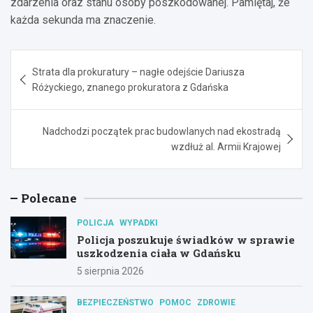
zdarzenia oraz stanu osoby poszkodowanej. Pamiętaj, że
każda sekunda ma znaczenie.
Nawigacja
Strata dla prokuratury – nagłe odejście Dariusza
wpisu
Różyckiego, znanego prokuratora z Gdańska
Nadchodzi początek prac budowlanych nad ekostradą
wzdłuż al. Armii Krajowej
Polecane
POLICJA
WYPADKI
Policja poszukuje świadków w sprawie
uszkodzenia ciała w Gdańsku
5 sierpnia 2026
BEZPIECZEŃSTWO
POMOC
ZDROWIE