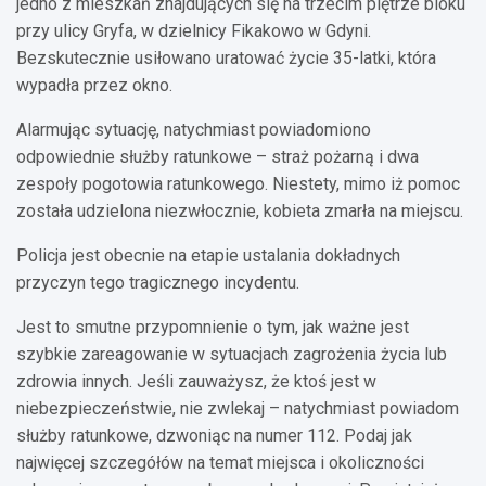
jedno z mieszkań znajdujących się na trzecim piętrze bloku
przy ulicy Gryfa, w dzielnicy Fikakowo w Gdyni.
Bezskutecznie usiłowano uratować życie 35-latki, która
wypadła przez okno.
Alarmując sytuację, natychmiast powiadomiono
odpowiednie służby ratunkowe – straż pożarną i dwa
zespoły pogotowia ratunkowego. Niestety, mimo iż pomoc
została udzielona niezwłocznie, kobieta zmarła na miejscu.
Policja jest obecnie na etapie ustalania dokładnych
przyczyn tego tragicznego incydentu.
Jest to smutne przypomnienie o tym, jak ważne jest
szybkie zareagowanie w sytuacjach zagrożenia życia lub
zdrowia innych. Jeśli zauważysz, że ktoś jest w
niebezpieczeństwie, nie zwlekaj – natychmiast powiadom
służby ratunkowe, dzwoniąc na numer 112. Podaj jak
najwięcej szczegółów na temat miejsca i okoliczności