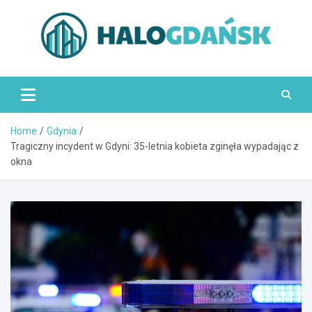
Skip
to
content
HaloGdańsk.pl
Home
Gdynia
Tragiczny incydent w Gdyni: 35-letnia kobieta zginęła wypadając z
okna