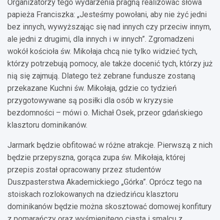
Organizatorzy tego wydarzenia pragną realizować słowa
papieża Franciszka: „Jesteśmy powołani, aby nie żyć jedni
bez innych, wywyższając się nad innych czy przeciw innym,
ale jedni z drugimi, dla innych i w innych”. Zgromadzeni
wokół kościoła św. Mikołaja chcą nie tylko widzieć tych,
którzy potrzebują pomocy, ale także docenić tych, którzy już
nią się zajmują. Dlatego też zebrane fundusze zostaną
przekazane Kuchni św. Mikołaja, gdzie co tydzień
przygotowywane są posiłki dla osób w kryzysie
bezdomności – mówi o. Michał Osek, przeor gdańskiego
klasztoru dominikanów.
Jarmark będzie obfitować w różne atrakcje. Pierwszą z nich
będzie przepyszna, gorąca zupa św. Mikołaja, której
przepis został opracowany przez studentów
Duszpasterstwa Akademickiego „Górka”. Oprócz tego na
stoiskach rozlokowanych na dziedzińcu klasztoru
dominikanów będzie można skosztować domowej konfitury
z pomarańczy oraz wyśmienitego ciasta i smalcu z