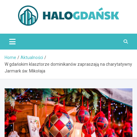
Skip
to
content
HaloGdańsk.pl
Home
Aktualności
W gdańskim klasztorze dominikanów zapraszają na charytatywny
Jarmark św. Mikołaja