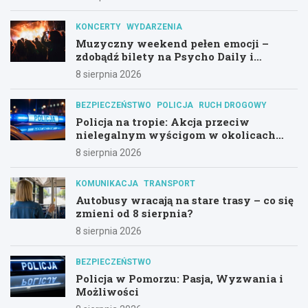
KONCERTY
WYDARZENIA
Muzyczny weekend pełen emocji –
zdobądź bilety na Psycho Daily i
Alternatywny Las!
8 sierpnia 2026
BEZPIECZEŃSTWO
POLICJA
RUCH DROGOWY
Policja na tropie: Akcja przeciw
nielegalnym wyścigom w okolicach
Hali Olivia
8 sierpnia 2026
KOMUNIKACJA
TRANSPORT
Autobusy wracają na stare trasy – co się
zmieni od 8 sierpnia?
8 sierpnia 2026
BEZPIECZEŃSTWO
Policja w Pomorzu: Pasja, Wyzwania i
Możliwości