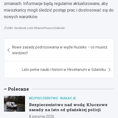
zmianach. Informacje będą regularnie aktualizowane, aby
mieszkańcy mogli śledzić postęp prac i dostosować się do
nowych warunków.
Źródło: facebook.com/MiastoPruszczGdanski
Nawigacja
Nowe zasady podróżowania w węźle Hucisko – co musisz
wpisu
wiedzieć!
Lato pełne nauki i historii w Hevelianum w Gdańsku
Polecane
BEZPIECZEŃSTWO
WAKACJE
Bezpieczeństwo nad wodą: Kluczowe
zasady na lato od gdańskiej policji
8 sierpnia 2026