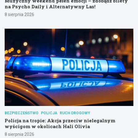
Muzyczny weekend pełen emocji – zdobądź bilety
na Psycho Daily i Alternatywny Las!
8 sierpnia 2026
BEZPIECZEŃSTWO
POLICJA
RUCH DROGOWY
Policja na tropie: Akcja przeciw nielegalnym
wyścigom w okolicach Hali Olivia
8 sierpnia 2026