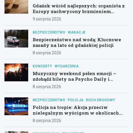
Gdańsk wśród najlepszych: organista z
Europy zachwycony brzmieniem
kościoła św. Mikołaja
9 sierpnia 2026
BEZPIECZEŃSTWO
WAKACJE
Bezpieczeństwo nad wodą: Kluczowe
zasady na lato od gdańskiej policji
8 sierpnia 2026
KONCERTY
WYDARZENIA
Muzyczny weekend pełen emocji –
zdobądź bilety na Psycho Daily i
Alternatywny Las!
8 sierpnia 2026
BEZPIECZEŃSTWO
POLICJA
RUCH DROGOWY
Policja na tropie: Akcja przeciw
nielegalnym wyścigom w okolicach
Hali Olivia
8 sierpnia 2026