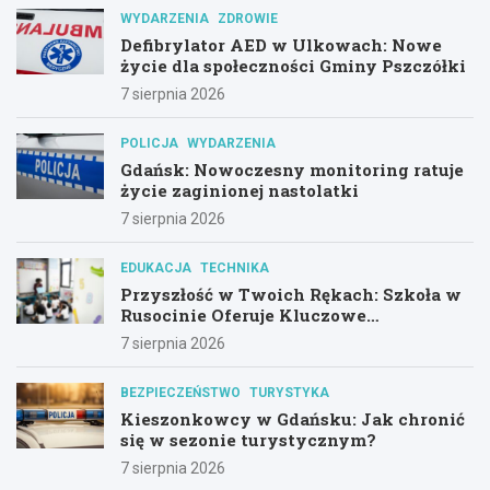
WYDARZENIA
ZDROWIE
Defibrylator AED w Ulkowach: Nowe
życie dla społeczności Gminy Pszczółki
7 sierpnia 2026
POLICJA
WYDARZENIA
Gdańsk: Nowoczesny monitoring ratuje
życie zaginionej nastolatki
7 sierpnia 2026
EDUKACJA
TECHNIKA
Przyszłość w Twoich Rękach: Szkoła w
Rusocinie Oferuje Kluczowe
Umiejętności
7 sierpnia 2026
BEZPIECZEŃSTWO
TURYSTYKA
Kieszonkowcy w Gdańsku: Jak chronić
się w sezonie turystycznym?
7 sierpnia 2026