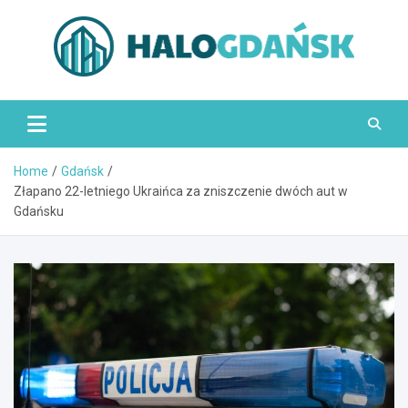
Skip
to
content
HaloGdańsk.pl
Home
Gdańsk
Złapano 22-letniego Ukraińca za zniszczenie dwóch aut w
Gdańsku