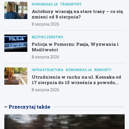
KOMUNIKACJA
TRANSPORT
Autobusy wracają na stare trasy – co się
zmieni od 8 sierpnia?
8 sierpnia 2026
BEZPIECZEŃSTWO
Policja w Pomorzu: Pasja, Wyzwania i
Możliwości
8 sierpnia 2026
INFRASTRUKTURA
KOMUNIKACJA
REMONTY
Utrudnienia w ruchu na ul. Kossaka od
17 sierpnia do 15 września z powodu
modernizacji
8 sierpnia 2026
Przeczytaj także