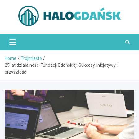
Skip
to
content
HaloGdańsk.pl
Home
Trójmiasto
25 lat działalności Fundacji Gdańskiej: Sukcesy, inicjatywy i
przyszłość