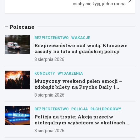
osoby nie żyją, jedna ranna
Polecane
BEZPIECZEŃSTWO
WAKACJE
Bezpieczeństwo nad wodą: Kluczowe
zasady na lato od gdańskiej policji
8 sierpnia 2026
KONCERTY
WYDARZENIA
Muzyczny weekend pełen emocji –
zdobądź bilety na Psycho Daily i
Alternatywny Las!
8 sierpnia 2026
BEZPIECZEŃSTWO
POLICJA
RUCH DROGOWY
Policja na tropie: Akcja przeciw
nielegalnym wyścigom w okolicach
Hali Olivia
8 sierpnia 2026