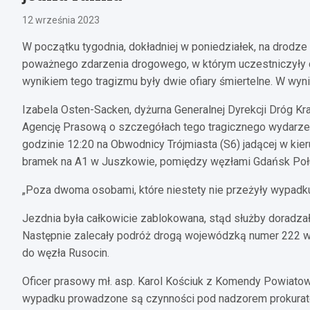
12 września 2023
W początku tygodnia, dokładniej w poniedziałek, na drodz
poważnego zdarzenia drogowego, w którym uczestniczyły 
wynikiem tego tragizmu były dwie ofiary śmiertelne. W wyn
Izabela Osten-Sacken, dyżurna Generalnej Dyrekcji Dróg K
Agencję Prasową o szczegółach tego tragicznego wydarzenia
godzinie 12:20 na Obwodnicy Trójmiasta (S6) jadącej w ki
bramek na A1 w Juszkowie, pomiędzy węzłami Gdańsk Poł
„Poza dwoma osobami, które niestety nie przeżyły wypadku
Jezdnia była całkowicie zablokowana, stąd służby doradz
Następnie zalecały podróż drogą wojewódzką numer 222 w
do węzła Rusocin.
Oficer prasowy mł. asp. Karol Kościuk z Komendy Powiato
wypadku prowadzone są czynności pod nadzorem prokuratora