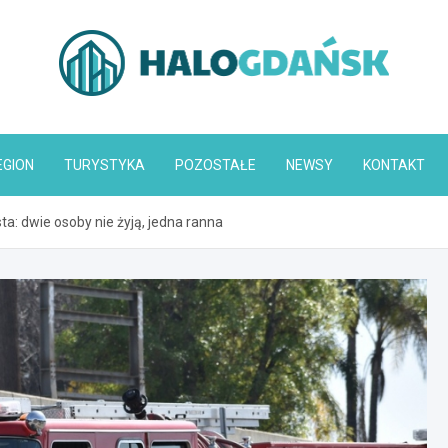
HaloGdańsk.pl
EGION
TURYSTYKA
POZOSTAŁE
NEWSY
KONTAKT
: dwie osoby nie żyją, jedna ranna