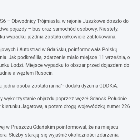
e S6 – Obwodnicy Trójmiasta, w rejonie Juszkowa doszło do
dwa pojazdy – bus oraz samochód osobowy. Niestety,
iku wypadku, jezdnia została całkowicie zablokowana.
rajowych i Autostrad w Gdańsku, poinformowała Polską
. Jak podkreśliła, zdarzenie miało miejsce 11 września, o
erunku Łodzi. Miejsce wypadku to obszar przed dojazdem do
udnie a węzłem Rusocin.
, jedna osoba została ranna”- dodała dyżurna GDDKiA.
ały wykorzystanie objazdu poprzez węzeł Gdańsk Południe.
 kierunku Jagatowa, a potem drogą wojewódzką numer 226
wej w Pruszczu Gdańskim poinformował, że na miejscu
. Służby starają się wyjaśnić okoliczności zdarzenia,