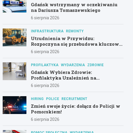
Gdańsk wstrzymany w oczekiwaniu
na Dariusza Tomaszewskiego
6 sierpnia 2026
INFRASTRUKTURA
REMONTY
Utrudnienia w Przywidzu:
Rozpoczyna się przebudowa kluczowej
drogi!
6 sierpnia 2026
PROFILAKTYKA
WYDARZENIA
ZDROWIE
Gdańsk Wybiera Zdrowie:
Profilaktyka Uzależnień na
Pierwszym Planie
6 sierpnia 2026
HIRING
POLICE
RECRUITMENT
Zmień swoje życie: dołącz do Policji w
Pomorskiem!
6 sierpnia 2026
POMOC SPOŁECZNA
WYDARZENIA