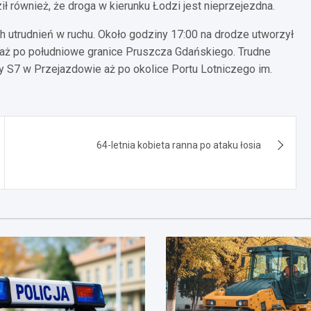
ł również, że droga w kierunku Łodzi jest nieprzejezdna.
 utrudnień w ruchu. Około godziny 17:00 na drodze utworzył
ż po południowe granice Pruszcza Gdańskiego. Trudne
y S7 w Przejazdowie aż po okolice Portu Lotniczego im.
64-letnia kobieta ranna po ataku łosia