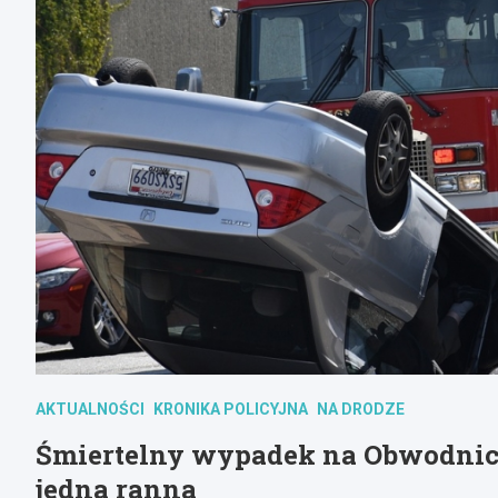
AKTUALNOŚCI
KRONIKA POLICYJNA
NA DRODZE
Śmiertelny wypadek na Obwodnicy 
jedna ranna